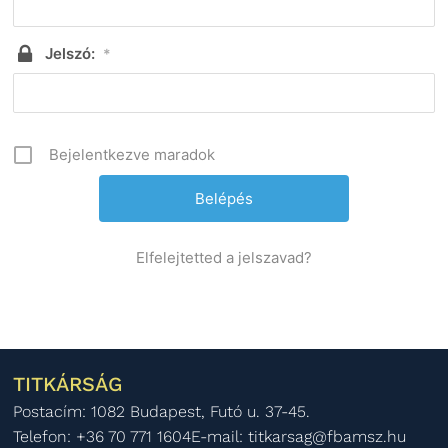
Jelszó:
*
Bejelentkezve maradok
Elfelejtetted a jelszavad?
TITKÁRSÁG
Postacím: 1082 Budapest, Futó u. 37-45.
Telefon: +36 70 771 1604
E-mail: titkarsag@fbamsz.hu