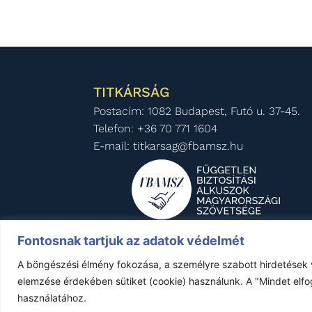
TITKÁRSÁG
Postacím: 1082 Budapest, Futó u. 37-45.
Telefon: +36 70 771 1604
E-mail: titkarsag@fbamsz.hu
Fontosnak tartjuk az adatok védelmét
A böngészési élmény fokozása, a személyre szabott hirdetések 
Minden jog fenntartva © FBAMSZ 1992-
elemzése érdekében sütiket (cookie) használunk. A "Mindet elfo
használatához.