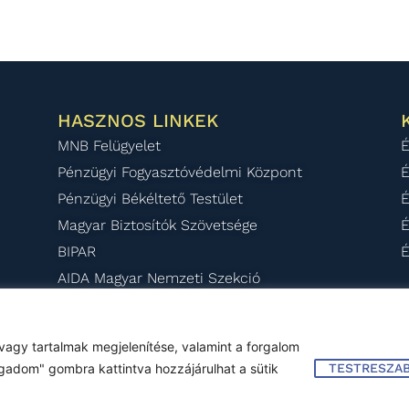
HASZNOS LINKEK
MNB Felügyelet
É
Pénzügyi Fogyasztóvédelmi Központ
É
Pénzügyi Békéltető Testület
É
Magyar Biztosítók Szövetsége
É
BIPAR
É
AIDA Magyar Nemzeti Szekció
vagy tartalmak megjelenítése, valamint a forgalom
2025
Impresszum
–
Jogi nyilatkozat
–
Kapcso
gadom" gombra kattintva hozzájárulhat a sütik
TESTRESZA