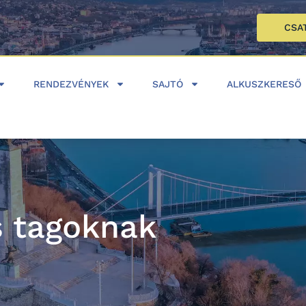
CSA
RENDEZVÉNYEK
SAJTÓ
ALKUSZKERESŐ
s tagoknak