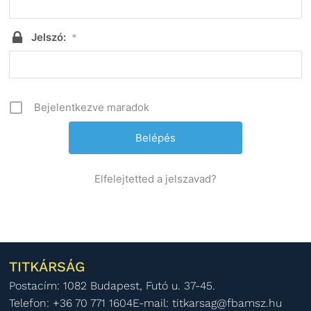
Jelszó:
*
Bejelentkezve maradok
Elfelejtetted a jelszavad?
TITKÁRSÁG
Postacím: 1082 Budapest, Futó u. 37-45.
Telefon: +36 70 771 1604
E-mail: titkarsag@fbamsz.hu