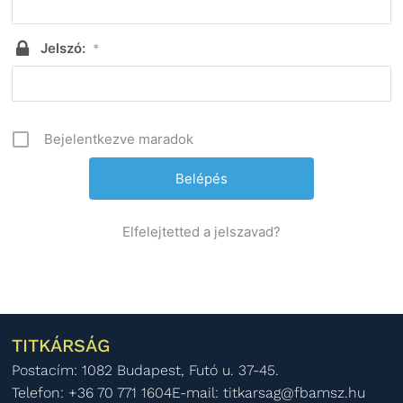
Jelszó:
*
Bejelentkezve maradok
Elfelejtetted a jelszavad?
TITKÁRSÁG
Postacím: 1082 Budapest, Futó u. 37-45.
Telefon: +36 70 771 1604
E-mail: titkarsag@fbamsz.hu