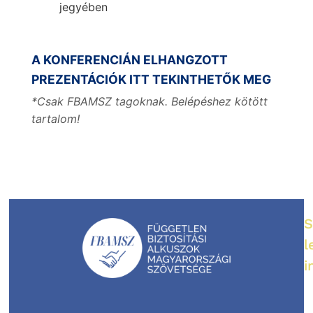
jegyében
A KONFERENCIÁN ELHANGZOTT
PREZENTÁCIÓK ITT TEKINTHETŐK MEG
*Csak FBAMSZ tagoknak. Belépéshez kötött
tartalom!
S
l
i
E
-