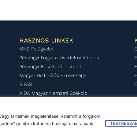
HASZNOS LINKEK
MNB Felügyelet
É
Pénzügyi Fogyasztóvédelmi Központ
É
Pénzügyi Békéltető Testület
É
Magyar Biztosítók Szövetsége
É
BIPAR
É
AIDA Magyar Nemzeti Szekció
vagy tartalmak megjelenítése, valamint a forgalom
2025
Impresszum
–
Jogi nyilatkozat
–
Kapcso
gadom" gombra kattintva hozzájárulhat a sütik
TESTRESZA