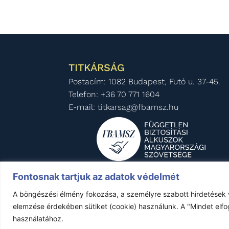
TITKÁRSÁG
Postacím: 1082 Budapest, Futó u. 37-45.
Telefon: +36 70 771 1604
E-mail: titkarsag@fbamsz.hu
Fontosnak tartjuk az adatok védelmét
A böngészési élmény fokozása, a személyre szabott hirdetések 
Minden jog fenntartva © FBAMSZ 1992-
elemzése érdekében sütiket (cookie) használunk. A "Mindet elfo
használatához.