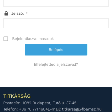
Jelszó:
*
Bejelentkezve maradok
Elfelejtetted a jelszavad?
TITKÁRSÁG
Postacím: 1082 Budapest, Futó u. 37-45.
Telefon: +36 70 771 1604
E-mail: titkarsag@fbamsz.hu