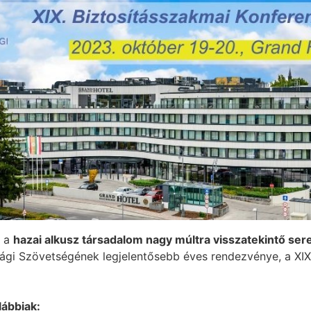
t a
hazai alkusz társadalom nagy múltra visszatekintő se
ági Szövetségének legjelentősebb éves rendezvénye, a XIX
lábbiak: