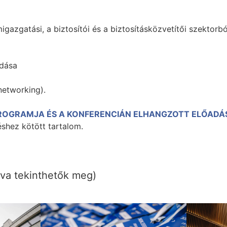
gazgatási, a biztosítói és a biztosításközvetítői szektorbó
adása
networking).
PROGRAMJA ÉS A KONFERENCIÁN ELHANGZOTT ELŐADÁ
hez kötött tartalom.
tva tekinthetők meg)