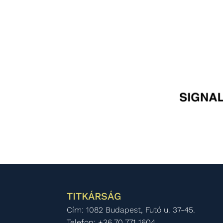
TITKÁRSÁG
Cím: 1082 Budapest, Futó u. 37-45.
Telefon: +36 70 771 1604