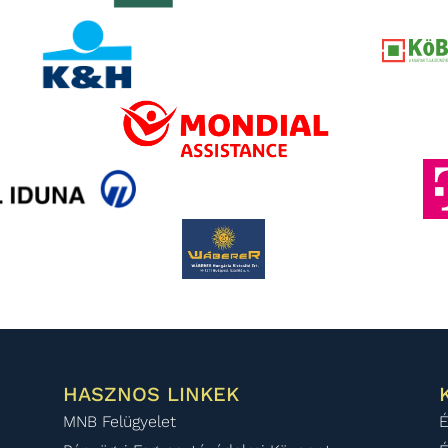
HASZNOS LINKEK
MNB Felügyelet
É