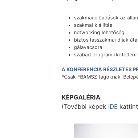
szakmai előadások az állami
szakmai kiállítás
networking lehetőség
biztosításszakmai díjak át
gálavacsora
szabad program (kötetlen 
A KONFERENCIA RÉSZLETES 
*Csak FBAMSZ tagoknak. Belépés
KÉPGALÉRIA
(További képek
IDE
kattin