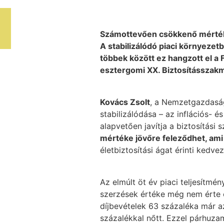
Számottevően csökkenő mértékben
A stabilizálódó piaci környezet
többek között ez hangzott el a
esztergomi XX. Biztosításszakm
Kovács Zsolt
, a Nemzetgazdaság
stabilizálódása – az inflációs-
alapvetően javítja a biztosítási 
mértéke jövőre feleződhet, ami
életbiztosítási ágat érinti kedv
Az elmúlt öt év piaci teljesítmé
szerzések értéke még nem érte el
díjbevételek 63 százaléka már a
százalékkal nőtt. Ezzel párhuza