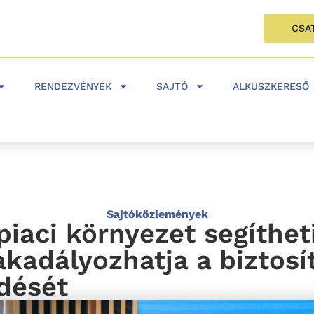
CSA
RENDEZVÉNYEK
SAJTÓ
ALKUSZKERESŐ
Sajtóközlemények
piaci környezet segítheti
akadályozhatja a biztosí
dését