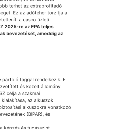
bb terhet az extraprofitadó
éget. Ez az adóteher torzítja a
tetleníti a casco üzleti
Z 2025-re az EPA teljes
ának bevezetését, ameddig az
e pártoló taggal rendelkezik. E
özvetített és kezelt állomány
SZ célja a szakmai
kialakítása, az alkuszok
biztosítási alkuszokra vonatkozó
ervezetének (BIPAR), és
a képzés és tudásszint