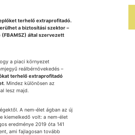
plőket terhelő extraprofitadó.
rülhet a biztosítási szektor –
e (FBAMSZ) által szervezett
ogy a piaci környezet
zámjegyű reálbérnövekedés –
tókat terhelő extraprofitadó
et
. Mindez különösen az
al lesz majd.
ségektől. A nem-élet ágban az új
ye kiemelkedő volt: a nem-élet
lagos eredménye 2019 óta 141
ent, ami fajlagosan tovább