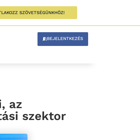
TLAKOZZ SZÖVETSÉGÜNKHÖZ!
BEJELENTKEZÉS
, az
tási szektor