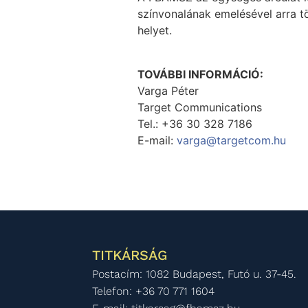
színvonalának emelésével arra tö
helyet.
TOVÁBBI INFORMÁCIÓ:
Varga Péter
Target Communications
Tel.: +36 30 328 7186
E-mail:
varga@targetcom.hu
TITKÁRSÁG
Postacím: 1082 Budapest, Futó u. 37-45.
Telefon: +36 70 771 1604