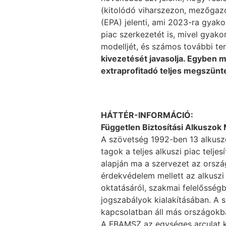
(kitolódó viharszezon, mezőgaz
(EPA) jelenti, ami 2023-ra gyako
piac szerkezetét is, mivel gyakorl
modelljét, és számos további ter
kivezetését javasolja. Egyben 
extraprofitadó teljes megszünt
HÁTTÉR-INFORMÁCIÓ:
Független Biztosítási Alkuszo
A szövetség 1992-ben 13 alkuszcég
tagok a teljes alkuszi piac telje
alapján ma a szervezet az orsz
érdekvédelem mellett az alkuszi
oktatásáról, szakmai felelősségb
jogszabályok kialakításában. A 
kapcsolatban áll más országokb
A FBAMSZ az egységes arculat ki