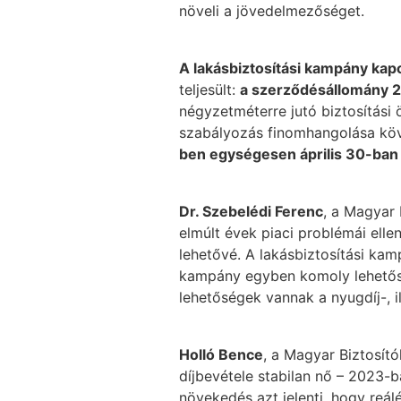
növeli a jövedelmezőséget.
A lakásbiztosítási kampány kap
teljesült:
a szerződésállomány 2
négyzetméterre jutó biztosítás
szabályozás finomhangolása köv
ben egységesen április 30-ban
Dr. Szebelédi Ferenc
, a Magyar
elmúlt évek piaci problémái ell
lehetővé. A lakásbiztosítási kam
kampány egyben komoly lehetőség
lehetőségek vannak a nyugdíj-, i
Holló Bence
, a Magyar Biztosít
díjbevétele stabilan nő – 2023-ba
növekedés azt jelenti, hogy reál