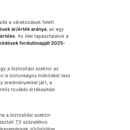
zés a várakozások felett
ések ár/érték aránya
, az egy
mértéke
. Az idei tapasztalatok a
ződések fordulónapját 2025-
y a biztosítási szektor az
von is biztonságos működést tesz
ly eredményekkel járt, a
ntős további értékesítési
a a biztosítási szektor
asztalt 7,5 százalékos
a káresemények sűrűsödése