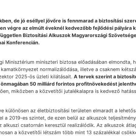
, de jó eséllyel jövőre is fennmarad a biztosítási szere
ben végre az elmúlt éveknél kedvezőbb fejlődési pályára ke
 Független Biztosítási Alkuszok Magyarországi Szövetség
ai Konferencián.
i Minisztérium miniszteri biztosa előadásában elmondta, h
 és kamatkörnyezet normalizálódása, illetve a csaknem kéts
szektor 2025-ös üzleti kilátásait.
A tervek szerint a biztosí
 önmagában 50 milliárd forintos profitnövekedést jelenth
ezően, miközben a közvetítői jutalékalapra is kedvező hatáss
nye különösen az életbiztosítási területen elmaradt a lehető
 a 2019-es szintet, de ezen belül az alkuszok teljesítmén
z alkuszi csatornán keresztül realizálódik. Az alkuszok át
mosan a közvetítői létszám több mint 13 százalékkal csökk