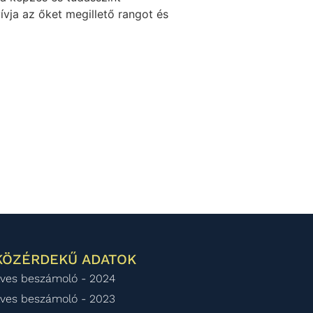
ívja az őket megillető rangot és
KÖZÉRDEKŰ ADATOK
ves beszámoló - 2024
ves beszámoló - 2023