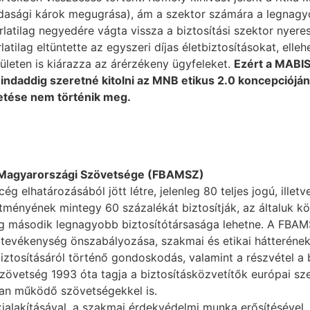
dasági károk megugrása), ám a szektor számára a legnagyo
rlatilag negyedére vágta vissza a biztosítási szektor nyeres
atilag eltüntette az egyszeri díjas életbiztosításokat, ellehe
ületen is kiárazza az árérzékeny ügyfeleket.
Ezért a MABIS
mindaddig szeretné kitolni az MNB etikus 2.0 koncepciój
etése nem történik meg.
k Magyarországi Szövetsége (FBAMSZ)
 elhatározásából jött létre, jelenleg 80 teljes jogú, illetv
sítményének mintegy 60 százalékát biztosítják, az általuk k
ág második legnagyobb biztosítótársasága lehetne. A FBAM
 tevékenység önszabályozása, szakmai és etikai hátterének 
iztosításáról történő gondoskodás, valamint a részvétel a 
szövetség 1993 óta tagja a biztosításközvetítők európai sz
an működő szövetségekkel is.
alakításával, a szakmai érdekvédelmi munka erősítésével, 