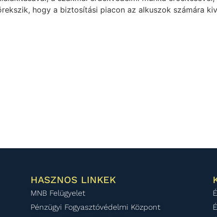
rekszik, hogy a biztosítási piacon az alkuszok számára kiv
HASZNOS LINKEK
MNB Felügyelet
É
Pénzügyi Fogyasztóvédelmi Központ
É