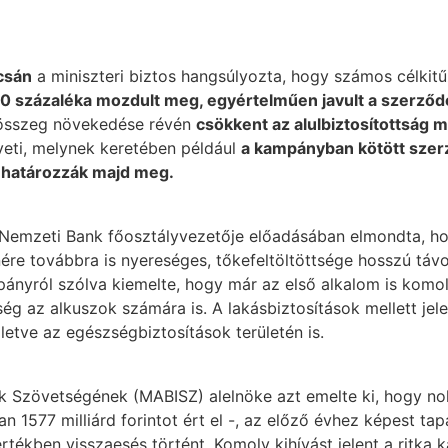
csán
a miniszteri biztos hangsúlyozta, hogy számos célkitű
0 százaléka mozdult meg, egyértelműen javult a szerződ
i összeg növekedése révén
csökkent az alulbiztosítottság 
eti, melynek keretében például
a kampányban kötött szer
 határozzák majd meg.
 Nemzeti Bank főosztályvezetője előadásában elmondta, hog
enére továbbra is nyereséges, tőkefeltöltöttsége hosszú tá
pányról szólva kiemelte, hogy már az első alkalom is komo
 az alkuszok számára is. A lakásbiztosítások mellett jele
lletve az egészségbiztosítások területén is.
ók Szövetségének (MABISZ) alelnöke azt emelte ki, hogy noh
n 1577 milliárd forintot ért el -, az előző évhez képest tap
értékben visszaesés történt. Komoly kihívást jelent a ritk