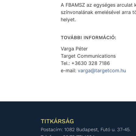
A FBAMSZ az egységes arculat ki
színvonalának emelésével arra tö
helyet.
TOVÁBBI INFORMÁCIÓ:
Varga Péter
Target Communications
Tel.: +3630 328 7186
e-mail:
varga@targetcom.hu
TITKÁRSÁG
Postacím: 1082 Budapest, Futó u. 37-45.