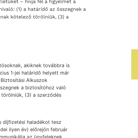
letüket – hívja fel a figyelmet a
való: (1) a határidő az összegnek a
nak kötelező törölniük, (3) a
utósoknak, akiknek továbbra is
ius 1-jei határidő helyett már
 Biztosítási Alkuszok
szegnek a biztosítóhoz való
törölniük, (3) a szerződés
 díjfizetési haladékot tesz
ei ilyen év) előrejön február
ommunikálja az ügyfeleknek.