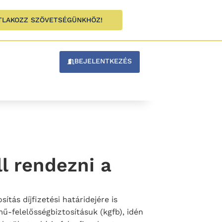
TLAKOZZ SZÖVETSÉGÜNKHÖZ!
BEJELENTKEZÉS
l rendezni a
tás díjfizetési határidejére is
ű-felelősségbiztosításuk (kgfb), idén