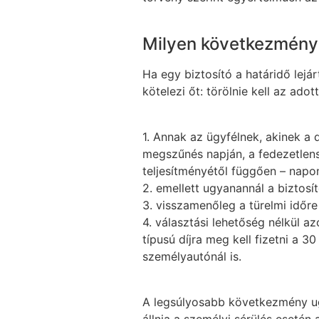
Milyen következménye
Ha egy biztosító a határidő lej
kötelezi őt: törölnie kell az adot
1. Annak az ügyfélnek, akinek a 
megszűnés napján, a fedezetlens
teljesítményétől függően – napo
2. emellett ugyanannál a biztosí
3. visszamenőleg a türelmi időre j
4. választási lehetőség nélkül az
típusú díjra meg kell fizetni a 
személyautónál is.
A legsúlyosabb következmény ugy