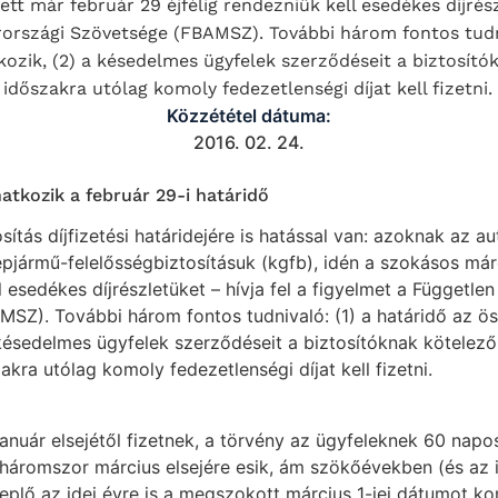
ett már február 29 éjfélig rendezniük kell esedékes díjrész
rországi Szövetsége (FBAMSZ). További három fontos tudni
ozik, (2) a késedelmes ügyfelek szerződéseit a biztosítók
dőszakra utólag komoly fedezetlenségi díjat kell fizetni.
Közzététel dátuma:
2016. 02. 24.
atkozik a február 29-i határidő
ítás díjfizetési határidejére is hatással van: azoknak az a
pjármű-felelősségbiztosításuk (kgfb), idén a szokásos márc
l esedékes díjrészletüket – hívja fel a figyelmet a Független
Z). További három fontos tudnivaló: (1) a határidő az ös
késedelmes ügyfelek szerződéseit a biztosítóknak kötelező 
kra utólag komoly fedezetlenségi díjat kell fizetni.
január elsejétől fizetnek, a törvény az ügyfeleknek 60 napos
háromszor március elsejére esik, ám szökőévekben (és az id
eplő az idei évre is a megszokott március 1-jei dátumot k