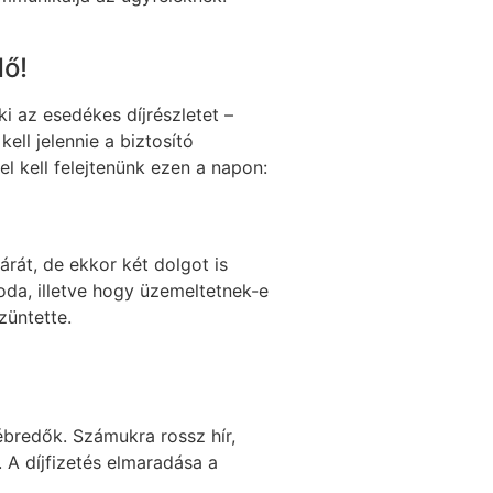
dő!
i az esedékes díjrészletet –
ll jelennie a biztosító
l kell felejtenünk ezen a napon:
árát, de ekkor két dolgot is
roda, illetve hogy üzemeltetnek-e
züntette.
ébredők. Számukra rossz hír,
 A díjfizetés elmaradása a