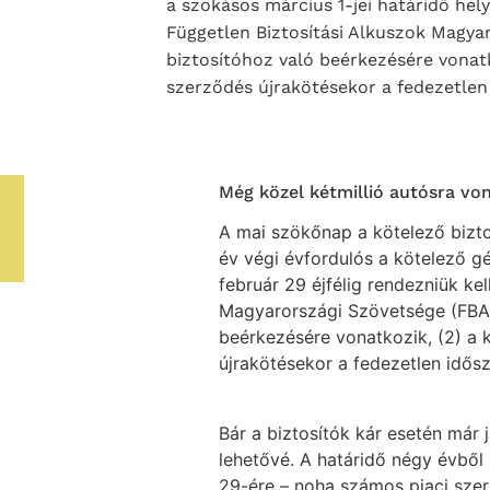
a szokásos március 1-jei határidő hely
Független Biztosítási Alkuszok Magya
biztosítóhoz való beérkezésére vonatk
szerződés újrakötésekor a fedezetlen i
Még közel kétmillió autósra von
A mai szökőnap a kötelező biztos
év végi évfordulós a kötelező gé
február 29 éjfélig rendezniük kel
Magyarországi Szövetsége (FBAMS
beérkezésére vonatkozik, (2) a 
újrakötésekor a fedezetlen idősza
Bár a biztosítók kár esetén már 
lehetővé. A határidő négy évből 
29-ére – noha számos piaci szer