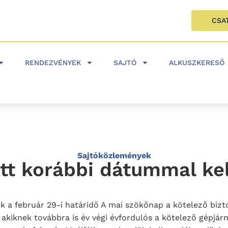
CSA
RENDEZVÉNYEK
SAJTÓ
ALKUSZKERESŐ
Sajtóközlemények
tt korábbi dátummal kel
 a február 29-i határidő A mai szökőnap a kötelező biztosí
akiknek továbbra is év végi évfordulós a kötelező gépjárm