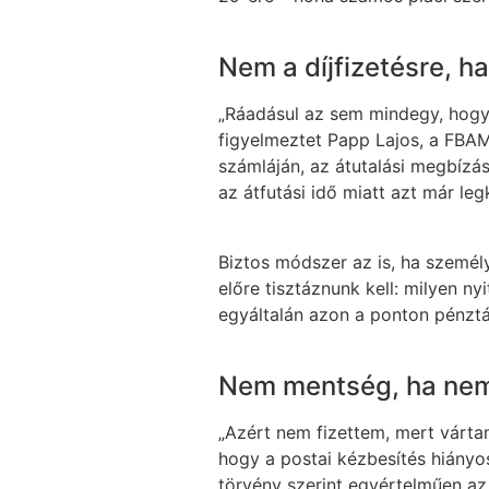
Nem a díjfizetésre, h
„Ráadásul az sem mindegy, hogy 
figyelmeztet Papp Lajos, a FBAMS
számláján, az átutalási megbízás
az átfutási idő miatt azt már leg
Biztos módszer az is, ha személye
előre tisztáznunk kell: milyen n
egyáltalán azon a ponton pénztá
Nem mentség, ha nem
„Azért nem fizettem, mert várta
hogy a postai kézbesítés hiányo
törvény szerint egyértelműen az 