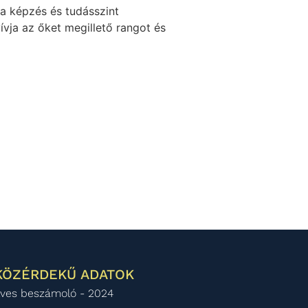
a képzés és tudásszint
ívja az őket megillető rangot és
KÖZÉRDEKŰ ADATOK
ves beszámoló - 2024