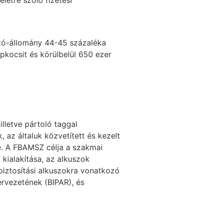
életre szóló fizetési
autó-állomány 44-45 százaléka
épkocsit és körülbelül 650 ezer
illetve pártoló taggal
, az általuk közvetített és kezelt
e. A FBAMSZ célja a szakmai
kialakítása, az alkuszok
biztosítási alkuszokra vonatkozó
ervezetének (BIPAR), és