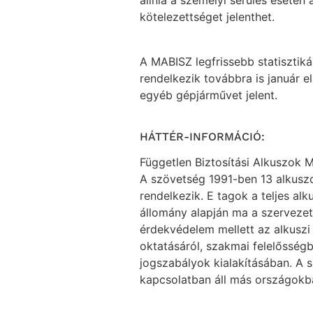
állnia a személyi sérülés esetén a
kötelezettséget jelenthet.
A MABISZ legfrissebb statisztik
rendelkezik továbbra is január e
egyéb gépjárművet jelent.
HÁTTÉR-INFORMÁCIÓ:
Független Biztosítási Alkuszok
A szövetség 1991-ben 13 alkuszcég
rendelkezik. E tagok a teljes alk
állomány alapján ma a szerveze
érdekvédelem mellett az alkuszi
oktatásáról, szakmai felelősségb
jogszabályok kialakításában. A 
kapcsolatban áll más országokb