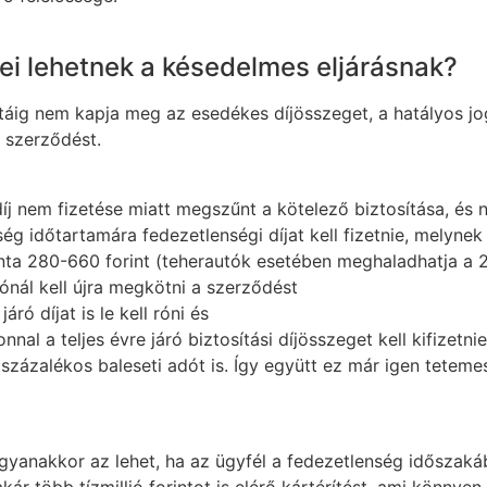
i lehetnek a késedelmes eljárásnak?
ártáig nem kapja meg az esedékes díjösszeget, a hatályos j
t szerződést.
díj nem fizetése miatt megszűnt a kötelező biztosítása, és 
ég időtartamára fedezetlenségi díjat kell fizetnie, melyne
nta 280-660 forint (teherautók esetében meghaladhatja a 2
tónál kell újra megkötni a szerződést
áró díjat is le kell róni és
onnal a teljes évre járó biztosítási díjösszeget kell kifize
30 százalékos baleseti adót is. Így együtt ez már igen tete
anakkor az lehet, ha az ügyfél a fedezetlenség időszakába