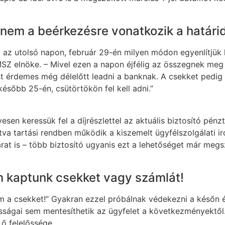
anem a beérkezésre vonatkozik a határi
az utolsó napon, február 29-én milyen módon egyenlítjük k
Z elnöke. – Mivel ezen a napon éjfélig az összegnek meg ke
t érdemes még délelőtt leadni a banknak. A csekket pedig e
később 25-én, csütörtökön fel kell adni.”
sen keressük fel a díjrészlettel az aktuális biztosító pénzt
yitva tartási rendben működik a kiszemelt ügyfélszolgálati i
rat is – több biztosító ugyanis ezt a lehetőséget már megs
 kaptunk csekket vagy számlát!
m a csekket!” Gyakran ezzel próbálnak védekezni a későn 
sságai sem mentesíthetik az ügyfelet a következményektől.
ő felelőssége.