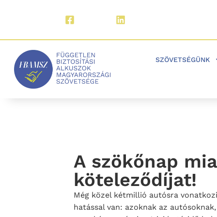
Facebook
LinkedIn
SZÖVETSÉGÜNK
A szökőnap mia
köteleződíjat!
Még közel kétmillió autósra vonatkozik
hatással van: azoknak az autósoknak, 