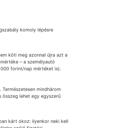
ogszabály komoly lépésre
nem köti meg azonnal újra azt a
k mértéke – a személyautó
000 forint/nap mértéket is).
tnie. Természetesen mindhárom
mes összeg lehet egy egyszerű
n kárt okoz: ilyenkor neki kell