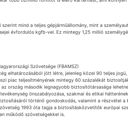
kár több tízmillió forintot is elérő kártérítést, ami könnyen 
ái szerint mind a teljes gépjárműállomány, mint a személy
lsejei évfordulós kgfb-vel. Ez mintegy 1,25 millió személyg
 Magyarországi Szövetsége (FBAMSZ)
 elhatározásából jött létre, jelenleg közel 90 teljes jogú, 
uszi piac teljesítményének mintegy 60 százalékát biztosítják
t az ország második legnagyobb biztosítótársasága lehetn
 tevékenység önszabályozása, szakmai és etikai hátterének 
iztosításáról történő gondoskodás, valamint a részvétel a 
szövetség 1993 óta tagja a biztosításközvetítők európai sz
an működő szövetségekkel is.