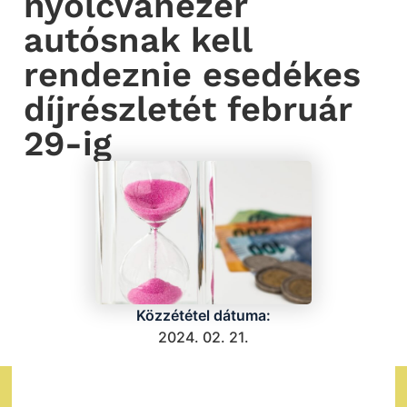
nyolcvanezer
autósnak kell
rendeznie esedékes
díjrészletét február
29-ig
Közzététel dátuma:
2024. 02. 21.