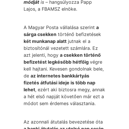
módját
is
– hangsúlyozza Papp
Lajos, a FBAMSZ elnöke.
A Magyar Posta vállalása szerint
a
sárga csekken
történő befizetések
két munkanap alatt
jutnak el a
biztosítónál vezetett számlára. Ez
azt jelenti, hogy
a csekken történő
befizetést legkésőbb hétfőig
végre
kell hajtani. Kevesen gondolnak bele,
de
az internetes bankkártyás
fizetés átfutási ideje is több nap
lehet
, ezért aki biztosra megy, annak
a hét első napját követően már ezt a
módot sem érdemes választania.
Az azonnali átutalás bevezetése óta
a banki átutalás az utolsó nap során