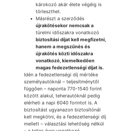
károkozó akár élete végéig is
törleszthet.
Másrészt a szerződés
újrakötésekor nemcsak a
türelmi időszakra vonatkozó
biztosítási díjat kell megfizetni,
hanem a megszűnés és
újrakötés közti időszakra
vonatkozó, kiemelkedően
magas fedezetlenségi díjat is.
Idén a fedezetlenségi díj mértéke
személyautóknál – teljesítménytől
függően – naponta 770-1540 forint
között alakul, teherautóknál pedig
elérheti a napi 6040 forintot is. A
biztosítást ugyanazon biztosítónál
kell megkötni, és a fedezetlenségi díj
mellett – választási lehetőség nélkül
– a teljes évre vonatkozó