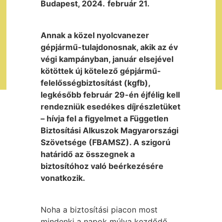
Budapest, 2024.
február 21.
Annak a közel nyolcvanezer
gépjármű-tulajdonosnak, akik az év
végi kampányban, január elsejével
kötöttek új kötelező gépjármű-
felelősségbiztosítást (kgfb),
legkésőbb február 29-én éjfélig kell
rendezniük esedékes díjrészletüket
– hívja fel a figyelmet a Független
Biztosítási Alkuszok Magyarországi
Szövetsége (FBAMSZ). A szigorú
határidő az összegnek a
biztosítóhoz való beérkezésére
vonatkozik.
Noha a biztosítási piacon most
mindenki a napok múlva kezdődő