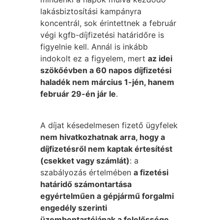
lakásbiztosítási kampányra
koncentrál, sok érintettnek a február
végi kgfb-díjfizetési határidőre is
figyelnie kell. Annál is inkább
indokolt ez a figyelem, mert
az idei
szökőévben a 60 napos díjfizetési
haladék nem március 1-jén, hanem
február 29-én jár le
.
A díjat késedelmesen fizető ügyfelek
nem hivatkozhatnak arra, hogy a
díjfizetésről nem kaptak értesítést
(csekket vagy számlát)
: a
szabályozás értelmében
a fizetési
határidő számontartása
egyértelműen a gépjármű forgalmi
engedély szerinti
üzembentartójának a felelőssége.