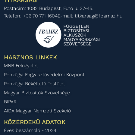
TITKÁRSÁG
Postacím: 1082 Budapest, Futó u. 37-45.
Telefon: +36 70 771 1604
E-mail: titkarsag@fbamsz.hu
HASZNOS LINKEK
MNB Felügyelet
Pénzügyi Fogyasztóvédelmi Központ
Pénzügyi Békéltető Testület
Magyar Biztosítók Szövetsége
BIPAR
AIDA Magyar Nemzeti Szekció
KÖZÉRDEKŰ ADATOK
Éves beszámoló - 2024