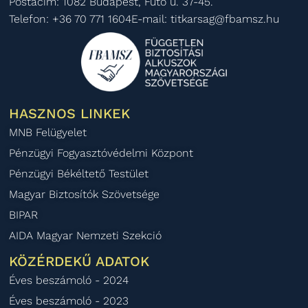
Postacím: 1082 Budapest, Futó u. 37-45.
Telefon: +36 70 771 1604
E-mail: titkarsag@fbamsz.hu
HASZNOS LINKEK
MNB Felügyelet
Pénzügyi Fogyasztóvédelmi Központ
Pénzügyi Békéltető Testület
Magyar Biztosítók Szövetsége
BIPAR
AIDA Magyar Nemzeti Szekció
KÖZÉRDEKŰ ADATOK
Éves beszámoló - 2024
Éves beszámoló - 2023