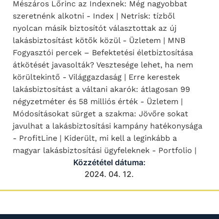
Mészáros Lőrinc az Indexnek: Még nagyobbat
szeretnénk alkotni - Index | Netrisk: tízből
nyolcan másik biztosítót választottak az új
lakásbiztosítást kötők közül - Üzletem | MNB
Fogyasztói percek – Befektetési életbiztosítása
átkötését javasolták? Vesztesége lehet, ha nem
körültekintő - Világgazdaság | Erre kerestek
lakásbiztosítást a váltani akarók: átlagosan 99
négyzetméter és 58 milliós érték - Üzletem |
Módosításokat sürget a szakma: Jövőre sokat
javulhat a lakásbiztosítási kampány hatékonysága
- ProfitLine | Kiderült, mi kell a leginkább a
magyar lakásbiztosítási ügyfeleknek - Portfolio |
Közzététel dátuma:
2024. 04. 12.