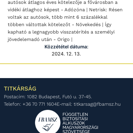
autósok átlagos éves kötelezője a fővárosban a
vidéki átlaghoz képest - Adózóna | Netrisk: Résen
voltak az autósok, több mint 6 százalékkal
többen váltottak kötelezőt - Növekedés | Így
kapható a legnagyobb visszatérítés a személyi
jövedelemadó után - Origo |
Közzététel dátuma:
2024. 12. 13.
TITKÁRSÁG
Postacím: 1082 Budapest, Futó u. 37-45.
Telefon: +36 70 771 1604
E-mail: titkarsag@fbamsz.hu