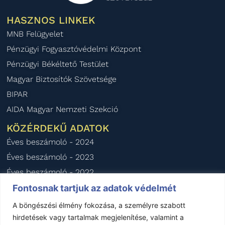
HASZNOS LINKEK
MNB Felügyelet
Pénzügyi Fogyasztóvédelmi Központ
Pénzügyi Békéltető Testület
Magyar Biztosítók Szövetsége
BIPAR
AIDA Magyar Nemzeti Szekció
KÖZÉRDEKŰ ADATOK
Éves beszámoló - 2024
Éves beszámoló - 2023
Éves beszámoló - 2022
Éves beszámoló - 2021
Fontosnak tartjuk az adatok védelmét
Éves beszámoló - 2020
A böngészési élmény fokozása, a személyre szabott
hirdetések vagy tartalmak megjelenítése, valamint a