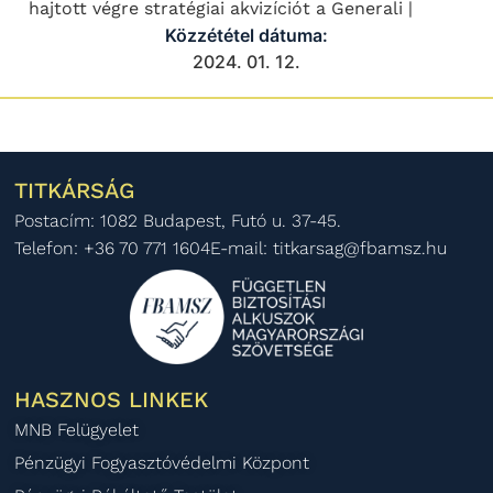
hajtott végre stratégiai akvizíciót a Generali |
Közzététel dátuma:
2024. 01. 12.
TITKÁRSÁG
Postacím: 1082 Budapest, Futó u. 37-45.
Telefon: +36 70 771 1604
E-mail: titkarsag@fbamsz.hu
HASZNOS LINKEK
MNB Felügyelet
Pénzügyi Fogyasztóvédelmi Központ