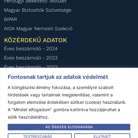
Pénzügyi Békéltető Testület
Magyar Biztosítók Szövetsége
BIPAR
AIDA Magyar Nemzeti Szekció
KÖZÉRDEKŰ ADATOK
Éves beszámoló - 2024
Éves beszámoló - 2023
Éves beszámoló - 2022
Éves beszámoló - 2021
Fontosnak tartjuk az adatok védelmét
Éves beszámoló - 2020
A böngészési élmény fokozása, a személyre szabott
hirdetések vagy tartalmak megjelenítése, valamint a
forgalom elemzése érdekében sütiket (cookie) használunk.
Impresszum
–
Jogi nyilatkozat
–
Kapcsolat
A "Mindet elfogadom" gombra kattintva hozzájárulhat a
sütik használatához.
Készítette:
Garand Design
AZ ÖSSZES ELFOGADÁSA
Minden jog fenntartva © FBAMSZ 1992-2025
TESTRESZABÁS
ELUTASÍT