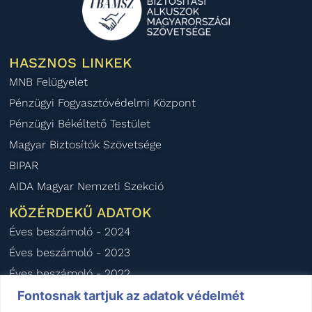
HASZNOS LINKEK
MNB Felügyelet
Pénzügyi Fogyasztóvédelmi Központ
Pénzügyi Békéltető Testület
Magyar Biztosítók Szövetsége
BIPAR
AIDA Magyar Nemzeti Szekció
KÖZÉRDEKŰ ADATOK
Éves beszámoló - 2024
Éves beszámoló - 2023
Éves beszámoló - 2022
Éves beszámoló - 2021
Fontosnak tartjuk az adatok védelmét