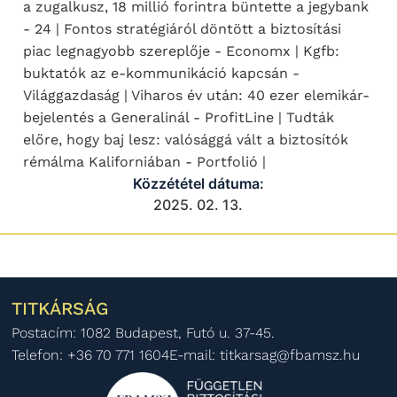
a zugalkusz, 18 millió forintra büntette a jegybank
- 24 | Fontos stratégiáról döntött a biztosítási
piac legnagyobb szereplője - Economx | Kgfb:
buktatók az e-kommunikáció kapcsán -
Világgazdaság | Viharos év után: 40 ezer elemikár-
bejelentés a Generalinál - ProfitLine | Tudták
előre, hogy baj lesz: valósággá vált a biztosítók
rémálma Kaliforniában - Portfolió |
Közzététel dátuma:
2025. 02. 13.
TITKÁRSÁG
Postacím: 1082 Budapest, Futó u. 37-45.
Telefon: +36 70 771 1604
E-mail: titkarsag@fbamsz.hu