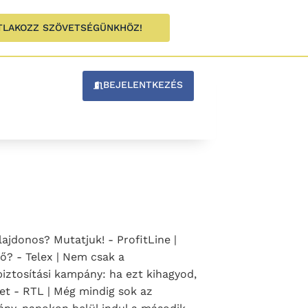
TLAKOZZ SZÖVETSÉGÜNKHÖZ!
BEJELENTKEZÉS
ajdonos? Mutatjuk! - ProfitLine |
dő? - Telex | Nem csak a
biztosítási kampány: ha ezt kihagyod,
eket - RTL | Még mindig sok az