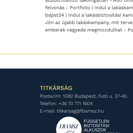
alulbiztosított lakóingatlan - Adó On
felvonás - Portfolio | Indul a lakásk
bdpst24 | Indul a lakásbiztosítási ka
Jön az újabb lakáskampány, mit tervez
emberek negyede megmozdulhat - Por
TITKÁRSÁG
Postacím: 1082 Budapest, Futó u. 37-45.
Telefon: +36 70 771 1604
E-mail: titkarsag@fbamsz.hu