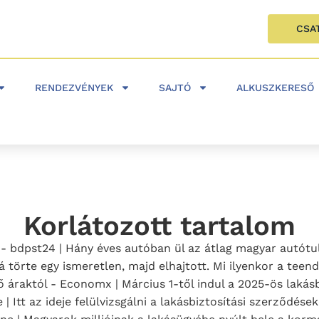
CSA
RENDEZVÉNYEK
SAJTÓ
ALKUSZKERESŐ
Korlátozott tartalom
- bdpst24 | Hány éves autóban ül az átlag magyar autótul
 törte egy ismeretlen, majd elhajtott. Mi ilyenkor a teen
ő áraktól - Economx | Március 1-től indul a 2025-ös lakás
 | Itt az ideje felülvizsgálni a lakásbiztosítási szerződés