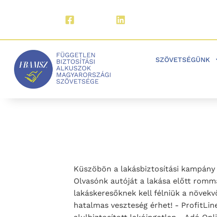
Facebook
LinkedIn
SZÖVETSÉGÜNK
Küszöbön a lakásbiztosítási kampány 
Olvasónk autóját a lakása előtt rommá
lakáskeresőknek kell félniük a növekv
hatalmas veszteség érhet! - ProfitLine