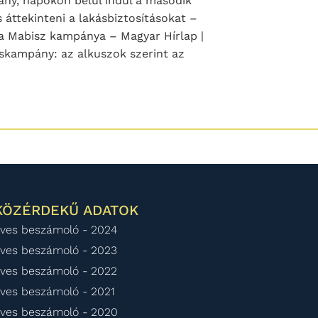
mány, napokon belül indul a második
 áttekinteni a lakásbiztosításokat –
 a Mabisz kampánya – Magyar Hírlap |
káskampány: az alkuszok szerint az
KÖZÉRDEKŰ ADATOK
ves beszámoló - 2024
ves beszámoló - 2023
ves beszámoló - 2022
ves beszámoló - 2021
ves beszámoló - 2020