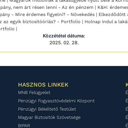
line | Magyarok millióinak a lakásügyébe nyúlt bele a kor
ampány, nem árt résen lenni - Az én pénzem | K&H: érdemes
mpány - Mire érdemes figyelni? - Növekedés | Elkezdődött
 az egyik biztosítóóriás? - Portfolio | Holnap indul a la
tfolio |
Közzététel dátuma:
2025. 02. 28.
HASZNOS LINKEK
MNB Felügyelet
É
Pénzügyi Fogyasztóvédelmi Központ
É
Pénzügyi Békéltető Testület
É
Magyar Biztosítók Szövetsége
É
BIPAR
É