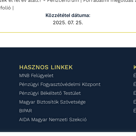
ék el fél év alatt? - Pénzcentrum | Forradalmi megoldás 
olió |
Közzététel dátuma:
2025. 07. 25.
HASZNOS LINKEK
MNB Felügyelet
É
Pénzügyi Fogyasztóvédelmi Központ
É
Pénzügyi Békéltető Testület
É
Magyar Biztosítók Szövetsége
É
BIPAR
É
AIDA Magyar Nemzeti Szekció