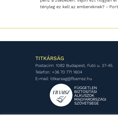
pénz a zsebében: vajon ezt hogyan ért
tényleg ez kell az embereknek? - Portf
TITKÁRSÁG
Postacím: 1082 Budapest, Futó u. 37-45.
Telefon: +36 70 771 1604
E-mail: titkarsag@fbamsz.hu