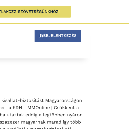
TLAKOZZ SZÖVETSÉGÜNKHÖZ!
BEJELENTKEZÉS
k kisállat-biztosítást Magyarországon
 nyert a K&H - MMOnline | Csökkent a
ágba utaztak eddig a legtöbben nyáron
bb százezer magyarnak marad így több