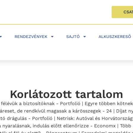
CSA
RENDEZVÉNYEK
SAJTÓ
ALKUSZKERESŐ
Korlátozott tartalom
ő félévük a biztosítóknak - Portfolió | Egyre többen kötne
 káreset, de rendkívül magasak a kárösszegek - 24 | Díjat
ható drágulás - Portfolió | Netrisk: Autóval és Horvátorsz
 a nyaralásnak, indulás előtt ellenőrizze - Economx | Tö