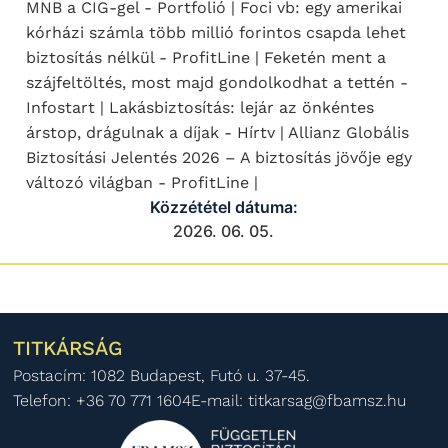
MNB a CIG-gel - Portfolió | Foci vb: egy amerikai
kórházi számla több millió forintos csapda lehet
biztosítás nélkül - ProfitLine | Feketén ment a
szájfeltöltés, most majd gondolkodhat a tettén -
Infostart | Lakásbiztosítás: lejár az önkéntes
árstop, drágulnak a díjak - Hírtv | Allianz Globális
Biztosítási Jelentés 2026 – A biztosítás jövője egy
változó világban - ProfitLine |
Közzététel dátuma:
2026. 06. 05.
TITKÁRSÁG
Postacím: 1082 Budapest, Futó u. 37-45.
Telefon: +36 70 771 1604
E-mail: titkarsag@fbamsz.hu