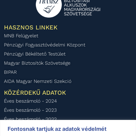
HASZNOS LINKEK
MNB Felügyelet
Pénzügyi Fogyasztóvédelmi Központ
Pénzügyi Békéltető Testület
Magyar Biztosítók Szövetsége
BIPAR
AIDA Magyar Nemzeti Szekció
KÖZÉRDEKŰ ADATOK
Éves beszámoló - 2024
Éves beszámoló - 2023
Éves beszámoló - 2022
Éves beszámoló - 2021
Fontosnak tartjuk az adatok védelmét