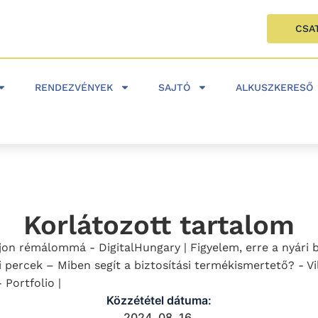
CSA
RENDEZVÉNYEK
SAJTÓ
ALKUSZKERESŐ
Korlátozott tartalom
ljon rémálommá - DigitalHungary | Figyelem, erre a nyári b
 percek – Miben segít a biztosítási termékismertető? - V
Portfolio |
Közzététel dátuma:
2024. 08. 16.