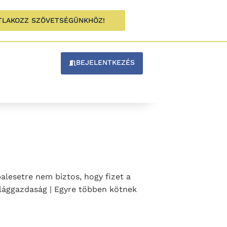
TLAKOZZ SZÖVETSÉGÜNKHÖZ!
BEJELENTKEZÉS
alesetre nem biztos, hogy fizet a
ilággazdaság | Egyre többen kötnek