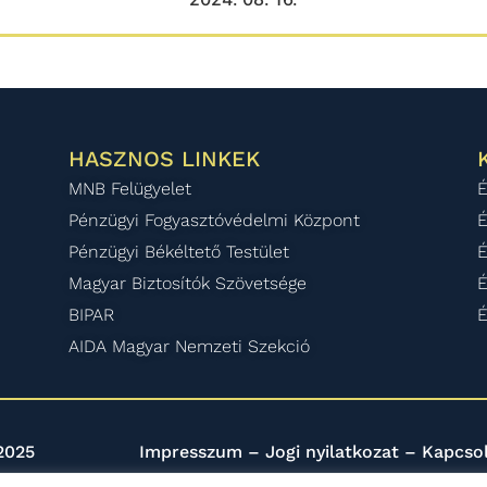
HASZNOS LINKEK
MNB Felügyelet
É
Pénzügyi Fogyasztóvédelmi Központ
É
Pénzügyi Békéltető Testület
É
Magyar Biztosítók Szövetsége
É
BIPAR
É
AIDA Magyar Nemzeti Szekció
2025
Impresszum
–
Jogi nyilatkozat
–
Kapcso