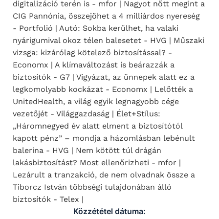
digitalizáció terén is - mfor | Nagyot nőtt megint a
CIG Pannónia, összejöhet a 4 milliárdos nyereség
- Portfolió | Autó: Sokba kerülhet, ha valaki
nyárigumival okoz télen balesetet - HVG | Műszaki
vizsga: kizárólag kötelező biztosítással? -
Economx | A klímaváltozást is beárazzák a
biztosítók - G7 | Vigyázat, az ünnepek alatt ez a
legkomolyabb kockázat - Economx | Lelőtték a
UnitedHealth, a világ egyik legnagyobb cége
vezetőjét - Világgazdaság | Élet+Stílus:
„Háromnegyed év alatt elment a biztosítótól
kapott pénz” – mondja a házomlásban lebénult
balerina - HVG | Nem kötött túl drágán
lakásbiztosítást? Most ellenőrizheti - mfor |
Lezárult a tranzakció, de nem olvadnak össze a
Tiborcz István többségi tulajdonában álló
biztosítók - Telex |
Közzététel dátuma: