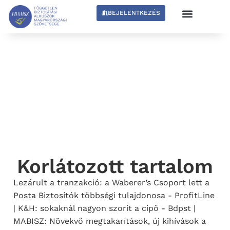
BEJELENTKEZÉS
Korlátozott tartalom
Lezárult a tranzakció: a Waberer’s Csoport lett a
Posta Biztosítók többségi tulajdonosa - ProfitLine
| K&H: sokaknál nagyon szorít a cipő - Bdpst |
MABISZ: Növekvő megtakarítások, új kihívások a