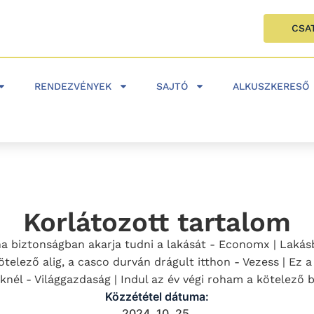
CSA
RENDEZVÉNYEK
SAJTÓ
ALKUSZKERESŐ
Korlátozott tartalom
ha biztonságban akarja tudni a lakását - Economx | Lakás
 kötelező alig, a casco durván drágult itthon - Vezess | E
nél - Világgazdaság | Indul az év végi roham a kötelező bi
Közzététel dátuma:
2024. 10. 25.