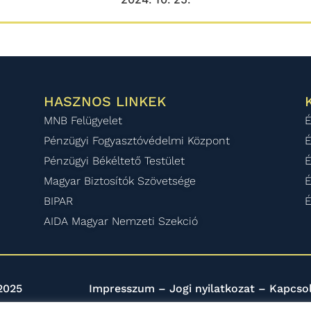
HASZNOS LINKEK
MNB Felügyelet
É
Pénzügyi Fogyasztóvédelmi Központ
É
Pénzügyi Békéltető Testület
É
Magyar Biztosítók Szövetsége
É
BIPAR
É
AIDA Magyar Nemzeti Szekció
2025
Impresszum
–
Jogi nyilatkozat
–
Kapcso