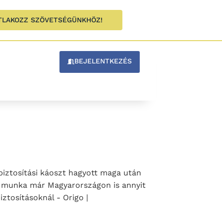
TLAKOZZ SZÖVETSÉGÜNKHÖZ!
BEJELENTKEZÉS
biztosítási káoszt hagyott maga után
z a munka már Magyarországon is annyit
ztosításoknál - Origo |