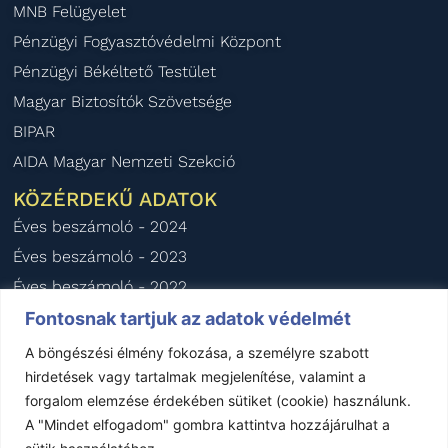
MNB Felügyelet
Pénzügyi Fogyasztóvédelmi Központ
Pénzügyi Békéltető Testület
Magyar Biztosítók Szövetsége
BIPAR
AIDA Magyar Nemzeti Szekció
KÖZÉRDEKŰ ADATOK
Éves beszámoló - 2024
Éves beszámoló - 2023
Éves beszámoló - 2022
Éves beszámoló - 2021
Fontosnak tartjuk az adatok védelmét
Éves beszámoló - 2020
A böngészési élmény fokozása, a személyre szabott
hirdetések vagy tartalmak megjelenítése, valamint a
forgalom elemzése érdekében sütiket (cookie) használunk.
Impresszum
–
Jogi nyilatkozat
–
Kapcsolat
A "Mindet elfogadom" gombra kattintva hozzájárulhat a