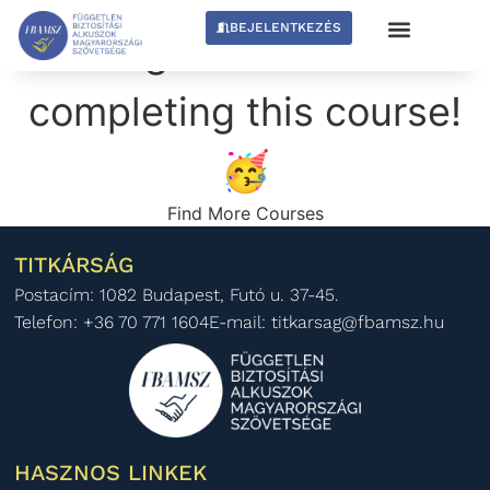
BEJELENTKEZÉS
Congratulations on
completing this course!
🥳
Find More Courses
TITKÁRSÁG
Postacím: 1082 Budapest, Futó u. 37-45.
Telefon: +36 70 771 1604
E-mail: titkarsag@fbamsz.hu
HASZNOS LINKEK