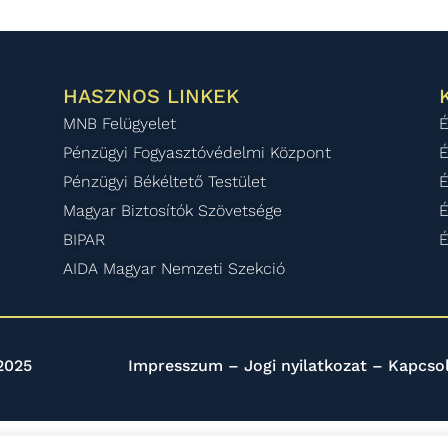
HASZNOS LINKEK
MNB Felügyelet
É
Pénzügyi Fogyasztóvédelmi Központ
É
Pénzügyi Békéltető Testület
É
Magyar Biztosítók Szövetsége
É
BIPAR
É
AIDA Magyar Nemzeti Szekció
2025
Impresszum
–
Jogi nyilatkozat
–
Kapcso