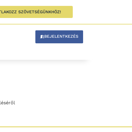
TLAKOZZ SZÖVETSÉGÜNKHÖZ!
BEJELENTKEZÉS
léséről