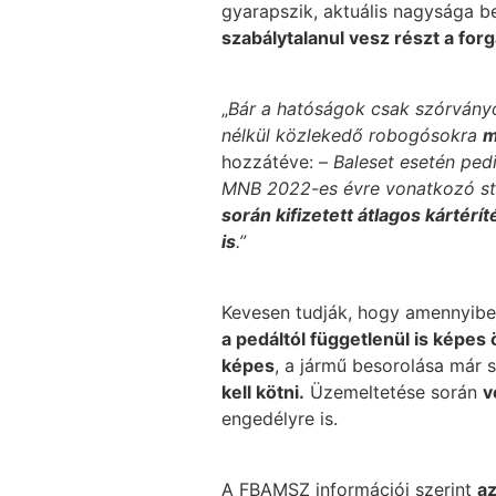
gyarapszik, aktuális nagysága b
szabálytalanul vesz részt a for
„
Bár a hatóságok csak szórványo
nélkül közlekedő robogósokra
m
hozzátéve: –
Baleset esetén ped
MNB 2022-es évre vonatkozó sta
során kifizetett átlagos kártérít
is
.”
Kevesen tudják, hogy amennyib
a pedáltól függetlenül is képes 
képes
, a jármű besorolása már 
kell kötni.
Üzemeltetése során
v
engedélyre is.
A FBAMSZ információi szerint
az