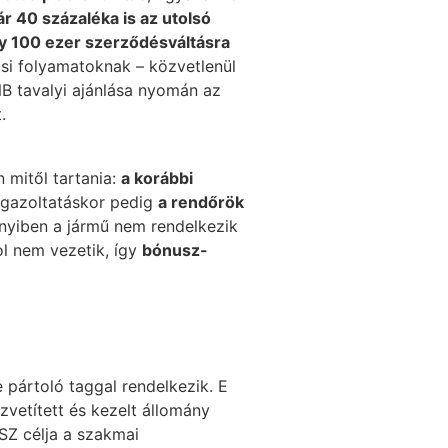
ár 40 százaléka is az utolsó
y 100 ezer szerződésváltásra
ási folyamatoknak – közvetlenül
NB tavalyi ajánlása nyomán az
.
n mitől tartania:
a korábbi
igazoltatáskor pedig
a rendőrök
nyiben a jármű nem rendelkezik
ol nem vezetik, így
bónusz-
e pártoló taggal rendelkezik. E
özvetített és kezelt állomány
SZ célja a szakmai