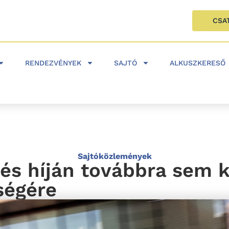
CSA
RENDEZVÉNYEK
SAJTÓ
ALKUSZKERESŐ
Sajtóközlemények
és híján továbbra sem 
ségére