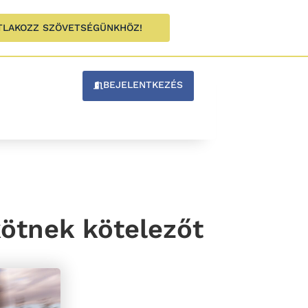
TLAKOZZ SZÖVETSÉGÜNKHÖZ!
BEJELENTKEZÉS
kötnek kötelezőt