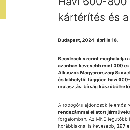
Havi 600-800 f
kártérítés és a
Budapest, 2024. április 18.
Becslések szerint meghaladja 
azonban kevesebb mint 300 ezer
Alkuszok Magyarországi Szövetsé
és lakhelytől függően havi 600-
mulasztási bírság küszöbölhető k
A robogótulajdonosok jelentős r
rendszámmal ellátott járművek
forgalomban. Az MNB legutóbb kia
korábbiaknál is kevesebb,
297 e