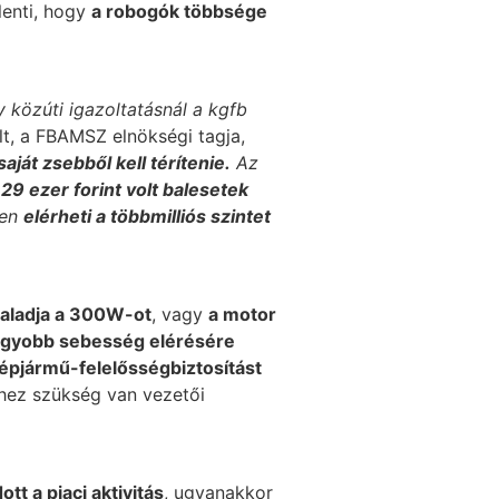
lenti, hogy
a robogók többsége
 közúti igazoltatásnál a kgfb
t, a FBAMSZ elnökségi tagja,
saját zsebből kell térítenie.
Az
9 ezer forint volt balesetek
yen
elérheti a többmilliós szintet
aladja a 300W-ot
, vagy
a motor
agyobb sebesség elérésére
épjármű-felelősségbiztosítást
éhez szükség van vezetői
tt a piaci aktivitás
, ugyanakkor