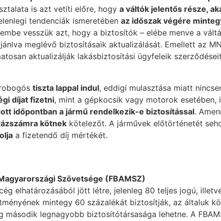
talata is azt vetíti előre, hogy
a váltók jelentős része, ak
jelenlegi tendenciák ismeretében
az időszak végére minteg
lembe vesszük azt, hogy a biztosítók – elébe menve a vált
ajánlva meglévő biztosításaik aktualizálását. Emellett az M
osan aktualizálják lakásbiztosítási ügyfeleik szerződéseit
 robogós
tiszta lappal indul
, eddigi mulasztása miatt nincse
i díjat fizetni
, mint a gépkocsik vagy motorok esetében, 
dott időpontban a jármű rendelkezik-e biztosítással
. Amen
vázszámra kötnek
kötelezőt. A járművek előtörténetét seh
olja
a fizetendő díj mértékét.
k Magyarországi Szövetsége (FBAMSZ)
 elhatározásából jött létre, jelenleg 80 teljes jogú, illetv
sítményének mintegy 60 százalékát biztosítják, az általuk k
ág második legnagyobb biztosítótársasága lehetne. A FBAM