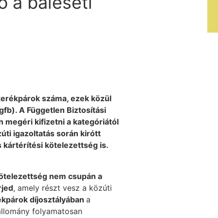
ő a baleseti
erékpárok száma, ezek közül
b). A Független Biztosítási
megéri kifizetni a kategóriától
ti igazoltatás során kirótt
kártérítési kötelezettség is.
 kötelezettség nem csupán a
rjed
, amely részt vesz a közúti
kpárok díjosztályában
a
állomány folyamatosan