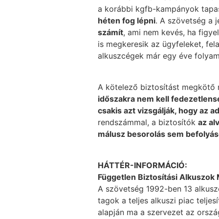
a korábbi kgfb-kampányok tapasz
héten fog lépni
. A szövetség a 
számít
, ami nem kevés, ha figye
is megkeresik az ügyfeleket, fel
alkuszcégek már egy éve folyamat
A kötelező biztosítást megkötő
időszakra nem kell fedezetlenség
csakis azt vizsgálják, hogy az a
rendszámmal, a biztosítók
az al
málusz besorolás sem befolyás
HÁTTÉR-INFORMÁCIÓ:
Független Biztosítási Alkuszo
A szövetség 1992-ben 13 alkuszcég
tagok a teljes alkuszi piac telje
alapján ma a szervezet az orsz