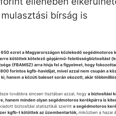
orint ellenében elkerülhet
 mulasztási bírság is
a 650 ezret a Magyarországon közlekedő segédmotoros k
re kötöttek kötelező gépjármű-felelősségbiztosítást (kgf
ge (FBAMSZ) arra hívja fel a figyelmet, hogy fokozottan 
800 forintos kgfb-havidíjat, mivel azzal nem csupán a közú
i, hanem a közúti baleset során okozott, akár többmilliós 
észe továbbra sincsen tisztában azzal, hogy
a biztosítási
re, hanem minden olyan segédmotoros kerékpárra is kite
dott biztosítási statisztikái szerint
a segédmotoros keré
zer kgfb-t kötöttek az üzembentartók,
miközben a hazai 