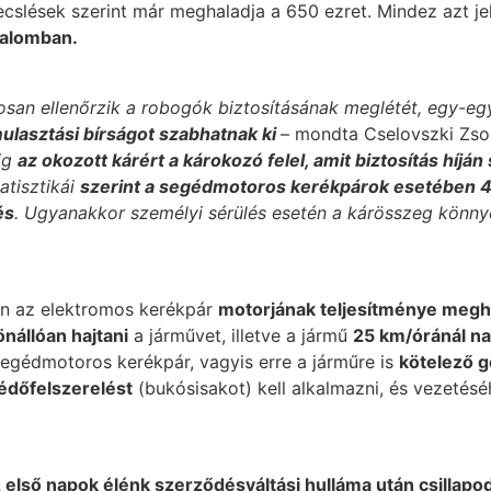
ecslések szerint már meghaladja a 650 ezret. Mindez azt je
galomban.
san ellenőrzik a robogók biztosításának meglétét, egy-egy
ulasztási bírságot szabhatnak ki
– mondta Cselovszki Zsol
ig
az okozott kárért a károkozó felel, amit biztosítás híján 
tisztikái
szerint a segédmotoros kerékpárok esetében 42
és
. Ugyanakkor személyi sérülés esetén a kárösszeg könn
en az elektromos kerékpár
motorjának teljesítménye megh
önállóan hajtani
a járművet, illetve a jármű
25 km/óránál n
segédmotoros kerékpár, vagyis erre a járműre is
kötelező g
édőfelszerelést
(bukósisakot) kell alkalmazni, és vezetés
 első napok élénk szerződésváltási hulláma után csillapodo