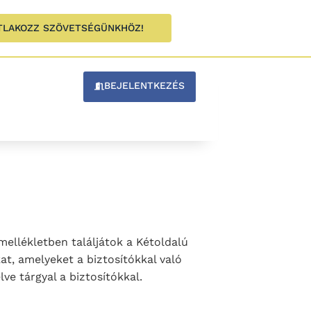
TLAKOZZ SZÖVETSÉGÜNKHÖZ!
BEJELENTKEZÉS
ellékletben találjátok a Kétoldalú
t, amelyeket a biztosítókkal való
e tárgyal a biztosítókkal.