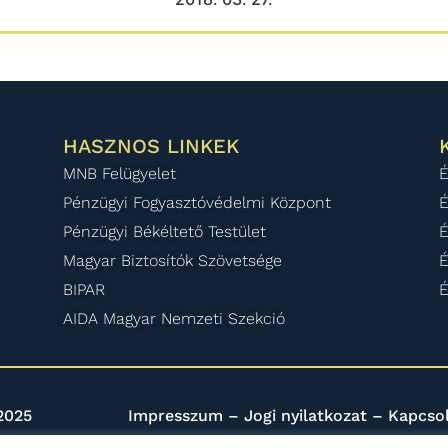
HASZNOS LINKEK
MNB Felügyelet
É
Pénzügyi Fogyasztóvédelmi Központ
É
Pénzügyi Békéltető Testület
É
Magyar Biztosítók Szövetsége
É
BIPAR
É
AIDA Magyar Nemzeti Szekció
2025
Impresszum
–
Jogi nyilatkozat
–
Kapcso