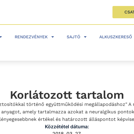
CSA
RENDEZVÉNYEK
SAJTÓ
ALKUSZKERESŐ
Korlátozott tartalom
iztosítókkal történő együttműködési megállapodáshoz" A m
 anyagot, amely tartalmazza azokat a neuralgikus pontoka
nyegesebbnek értékel és határozott álláspontot képviselv
Közzététel dátuma:
2018. 03. 27.