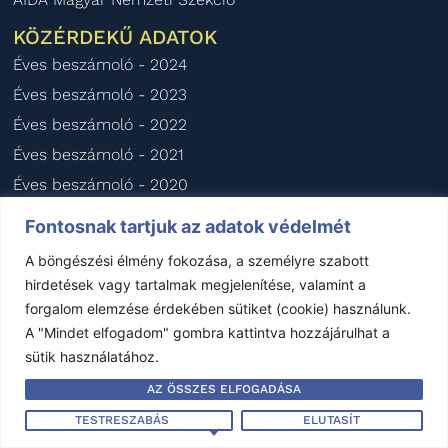
KÖZÉRDEKŰ ADATOK
Éves beszámoló - 2024
Éves beszámoló - 2023
Éves beszámoló - 2022
Éves beszámoló - 2021
Éves beszámoló - 2020
Fontosnak tartjuk az adatok védelmét
Impresszum
–
Jogi nyilatkozat
–
Kapcsolat
A böngészési élmény fokozása, a személyre szabott
hirdetések vagy tartalmak megjelenítése, valamint a
Készítette:
Garand Design
forgalom elemzése érdekében sütiket (cookie) használunk.
A "Mindet elfogadom" gombra kattintva hozzájárulhat a
Minden jog fenntartva © FBAMSZ 1992-2025
sütik használatához.
AZ ÖSSZES ELFOGADÁSA
TESTRESZABÁS
ELUTASÍT