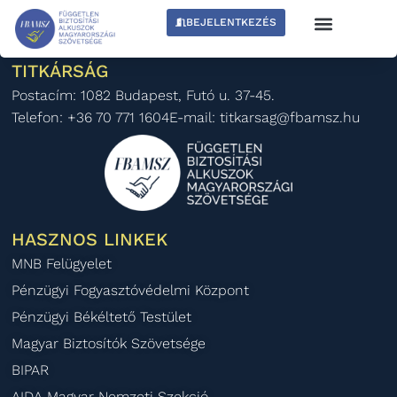
BEJELENTKEZÉS
CONTENTS
TITKÁRSÁG
Postacím: 1082 Budapest, Futó u. 37-45.
Telefon: +36 70 771 1604
E-mail: titkarsag@fbamsz.hu
HASZNOS LINKEK
MNB Felügyelet
Pénzügyi Fogyasztóvédelmi Központ
Pénzügyi Békéltető Testület
Magyar Biztosítók Szövetsége
BIPAR
AIDA Magyar Nemzeti Szekció