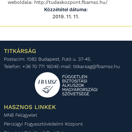
weboldala: http://tudaskozpont.fbamsz.hu/
Közzététel dátuma:
2019. 11. 11.
TITKÁRSÁG
Postacím: 1082 Budapest, Futó u. 37-45.
Telefon: +36 70 771 1604
E-mail: titkarsag@fbamsz.hu
HASZNOS LINKEK
MNB Felügyelet
Pénzügyi Fogyasztóvédelmi Központ