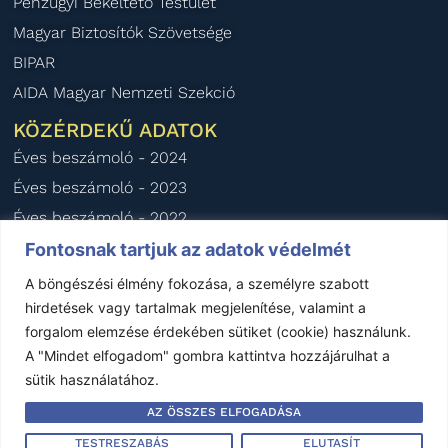
Pénzügyi Békéltető Testület
Magyar Biztosítók Szövetsége
BIPAR
AIDA Magyar Nemzeti Szekció
KÖZÉRDEKŰ ADATOK
Éves beszámoló - 2024
Éves beszámoló - 2023
Éves beszámoló - 2022
Éves beszámoló - 2021
Fontosnak tartjuk az adatok védelmét
Éves beszámoló - 2020
A böngészési élmény fokozása, a személyre szabott
hirdetések vagy tartalmak megjelenítése, valamint a
forgalom elemzése érdekében sütiket (cookie) használunk.
Impresszum
–
Jogi nyilatkozat
–
Kapcsolat
A "Mindet elfogadom" gombra kattintva hozzájárulhat a
sütik használatához.
Készítette:
Garand Design
AZ ÖSSZES ELFOGADÁSA
Minden jog fenntartva © FBAMSZ 1992-2025
TESTRESZABÁS
ELUTASÍT