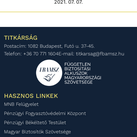
2021. 07. 07.
TITKÁRSÁG
Postacím: 1082 Budapest, Futó u. 37-45.
Telefon: +36 70 771 1604
E-mail: titkarsag@fbamsz.hu
HASZNOS LINKEK
MNB Felügyelet
Pénzügyi Fogyasztóvédelmi Központ
Pénzügyi Békéltető Testület
Magyar Biztosítók Szövetsége