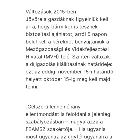
Változások 2015-ben
Jövőre a gazdáknak figyelniük kell
arra, hogy bármikor is tesznek
biztosítási ajánlatot, arról 5 napon
belül kell a kérelmet benyújtaniuk a
Mezőgazdasági és Vidékfejlesztési
Hivatal (MVH) felé. Szintén változik
a díjigazolás kiállításának határideje:
ezt az eddigi november 15-i határidő
helyett október 15-ig meg kell majd
tenni.
„Célszerű lenne néhány
ellentmondást is feloldani a jelenlegi
szabályozásban – magyarázza a
FBAMSZ szakértője. – Ha ugyanis
most ugyanaz az ügyfél ugyanarra a