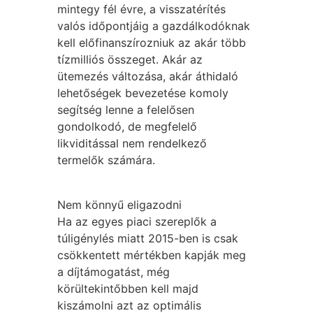
mintegy fél évre, a visszatérítés
valós időpontjáig a gazdálkodóknak
kell előfinanszírozniuk az akár több
tízmilliós összeget. Akár az
ütemezés változása, akár áthidaló
lehetőségek bevezetése komoly
segítség lenne a felelősen
gondolkodó, de megfelelő
likviditással nem rendelkező
termelők számára.
Nem könnyű eligazodni
Ha az egyes piaci szereplők a
túligénylés miatt 2015-ben is csak
csökkentett mértékben kapják meg
a díjtámogatást, még
körültekintőbben kell majd
kiszámolni azt az optimális