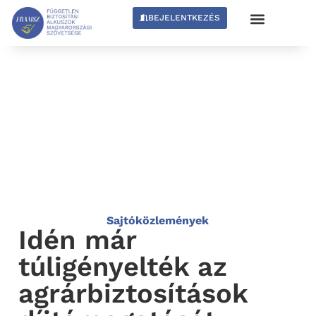
BEJELENTKEZÉS
Sajtóközlemények
Idén már
túligényelték az
agrárbiztosítások