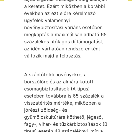
a keretet. Ezért miközben a korábbi
években az ezt előre kérelmező
ügyfelek valamennyi
növénybiztosítási variáns esetében
megkapták a maximálisan adható 65
százalékos utólagos díjtámogatást,
az idén várhatóan rendszerenként
változik majd a felosztás.
A szántóföldi növényekre, a
borszőlőre és az almára kötött
csomagbiztosítások (A típus)
esetében továbbra is 65 százalék a
visszatérítés mértéke, miközben a
jórészt zöldség- és
gyümölcskultúrára köthető, jégeső,
fagy-, vihar- és tűzkárbiztosítások (B
típus) esetén 48 százaléknyi, míg a