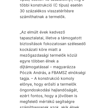
többi konstrukció (C típus) esetén
30 százalékos visszatérítésre
számíthatnak a termelők.
„Az elmúlt évek kedvező
tapasztalatai, illetve a támogatott
biztosítások fokozatosan szélesedő
kockázati köre miatt a
mezőgazdasági termelők közül
egyre többen élnek a
díjtámogatással – magyarázza
Póczik András, a FBAMSZ elnökségi
tagja. – A konstrukció komoly
előnye, hogy erősíti a termelők
öngondoskodási hajlandóságát,
ezért fontos, hogy a jövőben is
megfelelő mértékű segítségre
számíthassanak azok, akik élnek