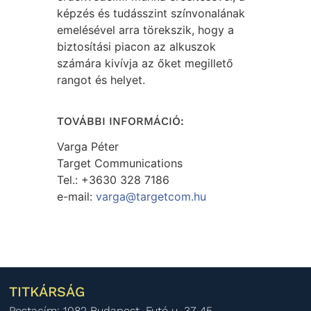
képzés és tudásszint színvonalának
emelésével arra törekszik, hogy a
biztosítási piacon az alkuszok
számára kivívja az őket megillető
rangot és helyet.
TOVÁBBI INFORMÁCIÓ:
Varga Péter
Target Communications
Tel.: +3630 328 7186
e-mail:
varga@targetcom.hu
TITKÁRSÁG
Postacím: 1082 Budapest, Futó u. 37-45.