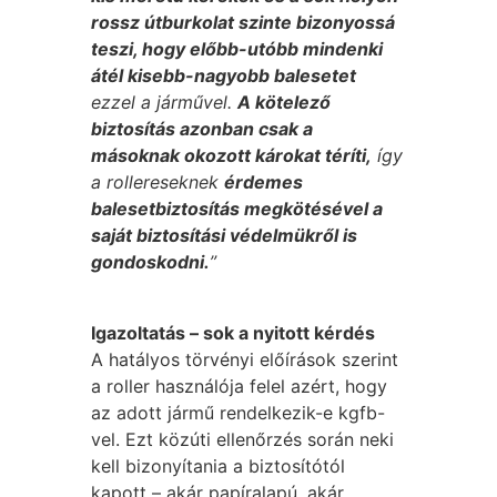
rossz útburkolat szinte bizonyossá
teszi, hogy előbb-utóbb mindenki
átél kisebb-nagyobb balesetet
ezzel a járművel.
A kötelező
biztosítás azonban csak a
másoknak okozott károkat téríti,
így
a rollereseknek
érdemes
balesetbiztosítás megkötésével a
saját biztosítási védelmükről is
gondoskodni.
”
Igazoltatás – sok a nyitott kérdés
A hatályos törvényi előírások szerint
a roller használója felel azért, hogy
az adott jármű rendelkezik-e kgfb-
vel. Ezt közúti ellenőrzés során neki
kell bizonyítania a biztosítótól
kapott – akár papíralapú, akár