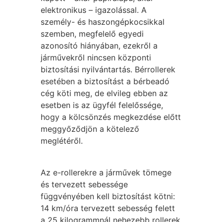
elektronikus – igazolással. A
személy- és haszongépkocsikkal
szemben, megfelelő egyedi
azonosító hiányában, ezekről a
járművekről nincsen központi
biztosítási nyilvántartás. Bérrollerek
esetében a biztosítást a bérbeadó
cég köti meg, de elvileg ebben az
esetben is az ügyfél felelőssége,
hogy a kölcsönzés megkezdése előtt
meggyőződjön a kötelező
meglétéről.
Az e-rollerekre a járművek tömege
és tervezett sebessége
függvényében kell biztosítást kötni:
14 km/óra tervezett sebesség felett
a 25 kilogrammnál nehezebb rollerek