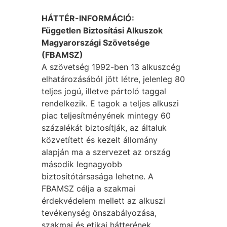
HÁTTÉR-INFORMÁCIÓ:
Független Biztosítási Alkuszok
Magyarországi Szövetsége
(FBAMSZ)
A szövetség 1992-ben 13 alkuszcég
elhatározásából jött létre, jelenleg 80
teljes jogú, illetve pártoló taggal
rendelkezik. E tagok a teljes alkuszi
piac teljesítményének mintegy 60
százalékát biztosítják, az általuk
közvetített és kezelt állomány
alapján ma a szervezet az ország
második legnagyobb
biztosítótársasága lehetne. A
FBAMSZ célja a szakmai
érdekvédelem mellett az alkuszi
tevékenység önszabályozása,
szakmai és etikai hátterének