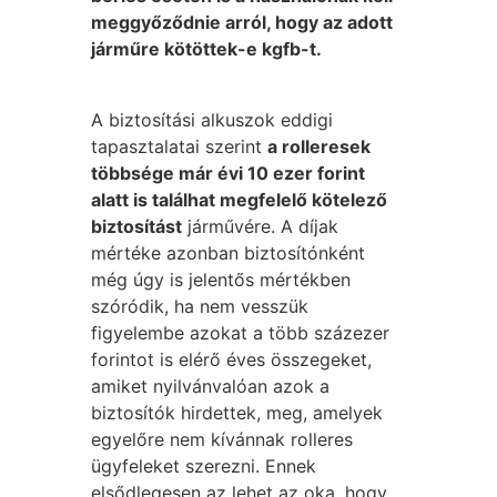
meggyőződnie arról, hogy az adott
járműre kötöttek-e kgfb-t.
A biztosítási alkuszok eddigi
tapasztalatai szerint
a rolleresek
többsége már évi 10 ezer forint
alatt is találhat megfelelő kötelező
biztosítást
járművére. A díjak
mértéke azonban biztosítónként
még úgy is jelentős mértékben
szóródik, ha nem vesszük
figyelembe azokat a több százezer
forintot is elérő éves összegeket,
amiket nyilvánvalóan azok a
biztosítók hirdettek, meg, amelyek
egyelőre nem kívánnak rolleres
ügyfeleket szerezni. Ennek
elsődlegesen az lehet az oka, hogy