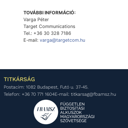
TOVÁBBI INFORMÁCIÓ:
Varga Péter
Target Communications
Tel.: +36 30 328 7186
E-mail:
varga@targetcom.hu
TITKÁRSÁG
Postacím: 1082 Budapest, Futó u. 37-45.
Telefon: +36 70 771 1604
E-mail: titkarsag@fbamsz.hu