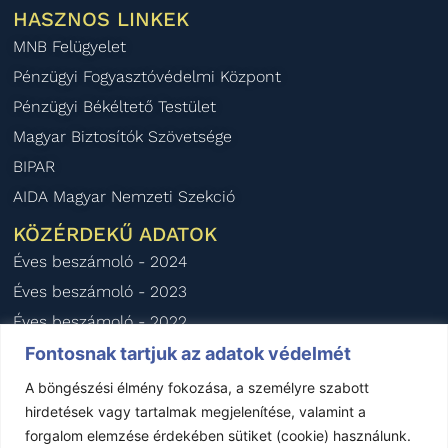
HASZNOS LINKEK
MNB Felügyelet
Pénzügyi Fogyasztóvédelmi Központ
Pénzügyi Békéltető Testület
Magyar Biztosítók Szövetsége
BIPAR
AIDA Magyar Nemzeti Szekció
KÖZÉRDEKŰ ADATOK
Éves beszámoló - 2024
Éves beszámoló - 2023
Éves beszámoló - 2022
Éves beszámoló - 2021
Fontosnak tartjuk az adatok védelmét
Éves beszámoló - 2020
A böngészési élmény fokozása, a személyre szabott
hirdetések vagy tartalmak megjelenítése, valamint a
forgalom elemzése érdekében sütiket (cookie) használunk.