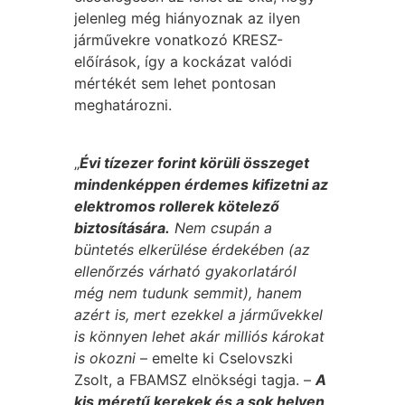
jelenleg még hiányoznak az ilyen
járművekre vonatkozó KRESZ-
előírások, így a kockázat valódi
mértékét sem lehet pontosan
meghatározni.
„
Évi tízezer forint körüli összeget
mindenképpen érdemes kifizetni az
elektromos rollerek kötelező
biztosítására.
Nem csupán a
büntetés elkerülése érdekében (az
ellenőrzés várható gyakorlatáról
még nem tudunk semmit), hanem
azért is, mert ezekkel a járművekkel
is könnyen lehet akár milliós károkat
is okozni
– emelte ki Cselovszki
Zsolt, a FBAMSZ elnökségi tagja. –
A
kis méretű kerekek és a sok helyen