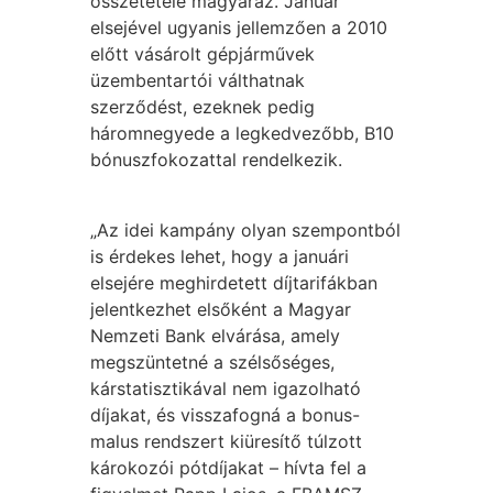
összetétele magyaráz. Január
elsejével ugyanis jellemzően a 2010
előtt vásárolt gépjárművek
üzembentartói válthatnak
szerződést, ezeknek pedig
háromnegyede a legkedvezőbb, B10
bónuszfokozattal rendelkezik.
„Az idei kampány olyan szempontból
is érdekes lehet, hogy a januári
elsejére meghirdetett díjtarifákban
jelentkezhet elsőként a Magyar
Nemzeti Bank elvárása, amely
megszüntetné a szélsőséges,
kárstatisztikával nem igazolható
díjakat, és visszafogná a bonus-
malus rendszert kiüresítő túlzott
károkozói pótdíjakat – hívta fel a