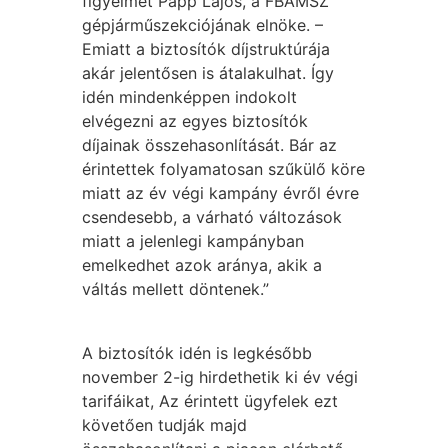
figyelmet Papp Lajos, a FBAMSZ
gépjárműszekciójának elnöke. –
Emiatt a biztosítók díjstruktúrája
akár jelentősen is átalakulhat. Így
idén mindenképpen indokolt
elvégezni az egyes biztosítók
díjainak összehasonlítását. Bár az
érintettek folyamatosan szűkülő köre
miatt az év végi kampány évről évre
csendesebb, a várható változások
miatt a jelenlegi kampányban
emelkedhet azok aránya, akik a
váltás mellett döntenek.”
A biztosítók idén is legkésőbb
november 2-ig hirdethetik ki év végi
tarifáikat, Az érintett ügyfelek ezt
követően tudják majd