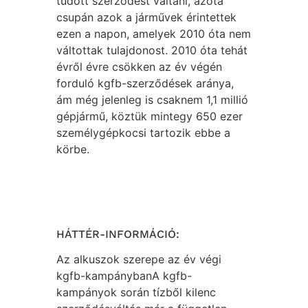
tudott szerződést váltani, azóta
csupán azok a járművek érintettek
ezen a napon, amelyek 2010 óta nem
váltottak tulajdonost. 2010 óta tehát
évről évre csökken az év végén
forduló kgfb-szerződések aránya,
ám még jelenleg is csaknem 1,1 millió
gépjármű, köztük mintegy 650 ezer
személygépkocsi tartozik ebbe a
körbe.
HÁTTÉR-INFORMÁCIÓ:
Az alkuszok szerepe az év végi
kgfb-kampánybanA kgfb-
kampányok során tízből kilenc