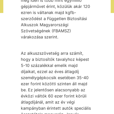
még idén is több mint egymillió
gépjárművet érint, közülük akár 120
ezren is váltanak majd kgfb-
szerződést a Független Biztosítási
Alkuszok Magyarországi
Szövetségének (FBAMSZ)
várakozása szerint.
Az alkuszszövetség arra számít,
hogy a biztosítók tavalyhoz képest
5-10 százalékkal emelik majd
díjaikat, ezzel az éves átlagdíj
személygépkocsik esetében 35-40
ezer forint közötti szinten áll majd
be. Ez jelentősen alacsonyabb az
évközi váltók 60 ezer forint körüli
átlagdíjánál, amit az év végi
kampányban érintett autók speciális