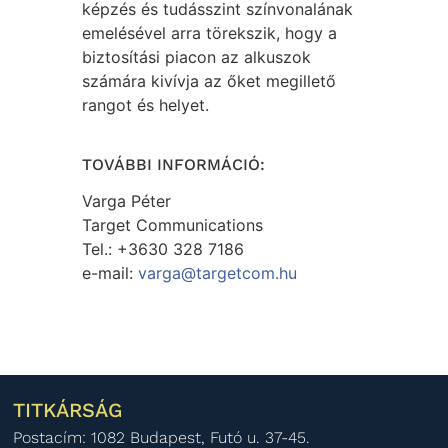
képzés és tudásszint színvonalának
emelésével arra törekszik, hogy a
biztosítási piacon az alkuszok
számára kivívja az őket megillető
rangot és helyet.
TOVÁBBI INFORMÁCIÓ:
Varga Péter
Target Communications
Tel.: +3630 328 7186
e-mail:
varga@targetcom.hu
TITKÁRSÁG
Postacím: 1082 Budapest, Futó u. 37-45.