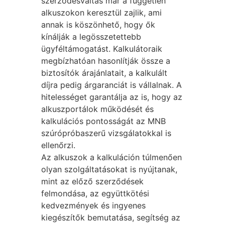
szerződésváltás már a független
alkuszokon keresztül zajlik, ami
annak is köszönhető, hogy ők
kínálják a legösszetettebb
ügyféltámogatást. Kalkulátoraik
megbízhatóan hasonlítják össze a
biztosítók árajánlatait, a kalkulált
díjra pedig árgaranciát is vállalnak. A
hitelességet garantálja az is, hogy az
alkuszportálok működését és
kalkulációs pontosságát az MNB
szúrópróbaszerű vizsgálatokkal is
ellenőrzi.
Az alkuszok a kalkuláción túlmenően
olyan szolgáltatásokat is nyújtanak,
mint az előző szerződések
felmondása, az együttkötési
kedvezmények és ingyenes
kiegészítők bemutatása, segítség az