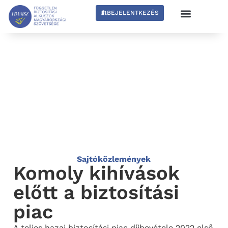
BEJELENTKEZÉS
Sajtóközlemények
Komoly kihívások
előtt a biztosítási
piac
A teljes hazai biztosítási piac díjbevétele 2022 első