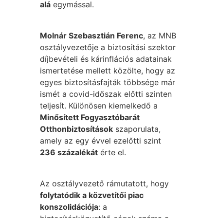
alá
egymással.
Molnár Szebasztián Ferenc
, az MNB
osztályvezetője a biztosítási szektor
díjbevételi és kárinflációs adatainak
ismertetése mellett közölte, hogy az
egyes biztosításfajták többsége már
ismét a covid-időszak előtti szinten
teljesít. Különösen kiemelkedő a
Minősített Fogyasztóbarát
Otthonbiztosítások
szaporulata,
amely az egy évvel ezelőtti szint
236 százalékát
érte el.
Az osztályvezető rámutatott, hogy
folytatódik a közvetítői piac
konszolidációja
: a