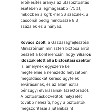
értékesítés aránya az utasbiztosítás
esetében a legmagasabb (75%),
miközben a kgfb-nél 36 százalék, a
cascónál pedig mindössze 8,3
százalék ez a hányad.
Kovács Zsolt
, a Gazdaságfejlesztési
Minisztérium miniszteri biztosa arról
beszélt a konferencián, hogy
viharos
időszak előtt áll a biztosítási szektor
is, amelynek egyszerre kell
megfelelnie a nehezedő helyzetben
megoldásokat kereső ügyfelek
elvárásainak, és az állam extra
pénzügyi elvárásainak (szektoradó).
A biztosításközvetítők helyzetét
tovább nehezíti, hogy a biztosítók
megszorításai a jutalékszint