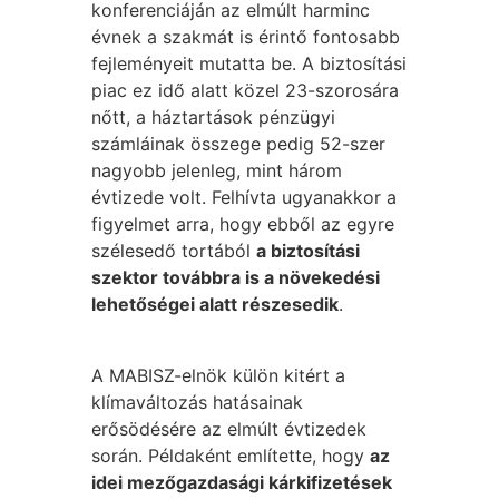
konferenciáján az elmúlt harminc
évnek a szakmát is érintő fontosabb
fejleményeit mutatta be. A biztosítási
piac ez idő alatt közel 23-szorosára
nőtt, a háztartások pénzügyi
számláinak összege pedig 52-szer
nagyobb jelenleg, mint három
évtizede volt. Felhívta ugyanakkor a
figyelmet arra, hogy ebből az egyre
szélesedő tortából
a biztosítási
szektor továbbra is a növekedési
lehetőségei alatt részesedik
.
A MABISZ-elnök külön kitért a
klímaváltozás hatásainak
erősödésére az elmúlt évtizedek
során. Példaként említette, hogy
az
idei mezőgazdasági kárkifizetések