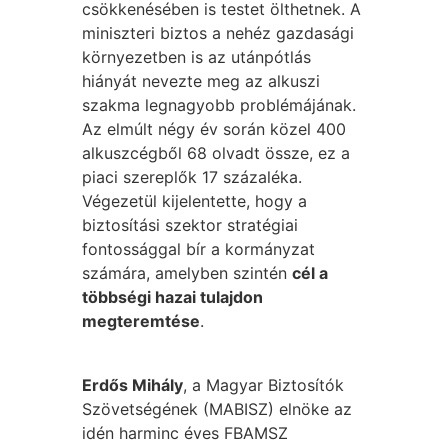
csökkenésében is testet ölthetnek. A
miniszteri biztos a nehéz gazdasági
környezetben is az utánpótlás
hiányát nevezte meg az alkuszi
szakma legnagyobb problémájának.
Az elmúlt négy év során közel 400
alkuszcégből 68 olvadt össze, ez a
piaci szereplők 17 százaléka.
Végezetül kijelentette, hogy a
biztosítási szektor stratégiai
fontossággal bír a kormányzat
számára, amelyben szintén
cél a
többségi hazai tulajdon
megteremtése
.
Erdős Mihály
, a Magyar Biztosítók
Szövetségének (MABISZ) elnöke az
idén harminc éves FBAMSZ