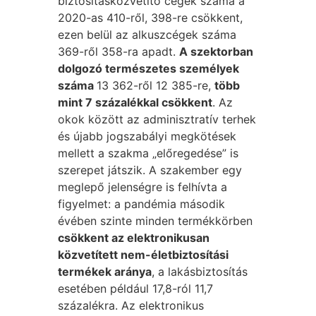
biztosításközvetítő cégek száma a
2020-as 410-ről, 398-re csökkent,
ezen belül az alkuszcégek száma
369-ről 358-ra apadt.
A szektorban
dolgozó természetes személyek
száma
13 362-ről 12 385-re,
több
mint 7 százalékkal csökkent
. Az
okok között az adminisztratív terhek
és újabb jogszabályi megkötések
mellett a szakma „előregedése” is
szerepet játszik. A szakember egy
meglepő jelenségre is felhívta a
figyelmet: a pandémia második
évében szinte minden termékkörben
csökkent az elektronikusan
közvetített nem-életbiztosítási
termékek aránya
, a lakásbiztosítás
esetében például 17,8-ról 11,7
százalékra. Az elektronikus