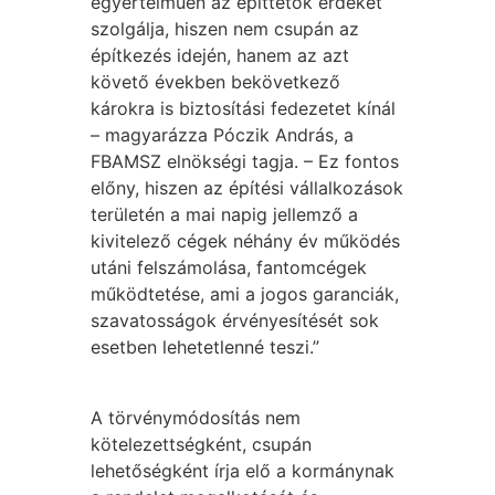
egyértelműen az építtetők érdekét
szolgálja, hiszen nem csupán az
építkezés idején, hanem az azt
követő években bekövetkező
károkra is biztosítási fedezetet kínál
– magyarázza Póczik András, a
FBAMSZ elnökségi tagja. – Ez fontos
előny, hiszen az építési vállalkozások
területén a mai napig jellemző a
kivitelező cégek néhány év működés
utáni felszámolása, fantomcégek
működtetése, ami a jogos garanciák,
szavatosságok érvényesítését sok
esetben lehetetlenné teszi.”
A törvénymódosítás nem
kötelezettségként, csupán
lehetőségként írja elő a kormánynak