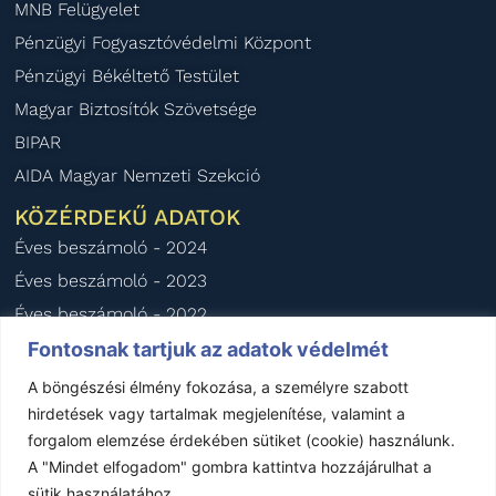
MNB Felügyelet
Pénzügyi Fogyasztóvédelmi Központ
Pénzügyi Békéltető Testület
Magyar Biztosítók Szövetsége
BIPAR
AIDA Magyar Nemzeti Szekció
KÖZÉRDEKŰ ADATOK
Éves beszámoló - 2024
Éves beszámoló - 2023
Éves beszámoló - 2022
Éves beszámoló - 2021
Fontosnak tartjuk az adatok védelmét
Éves beszámoló - 2020
A böngészési élmény fokozása, a személyre szabott
hirdetések vagy tartalmak megjelenítése, valamint a
forgalom elemzése érdekében sütiket (cookie) használunk.
Impresszum
–
Jogi nyilatkozat
–
Kapcsolat
A "Mindet elfogadom" gombra kattintva hozzájárulhat a
sütik használatához.