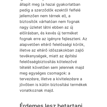
állapít meg (a hazai gyakorlatban
pedig a szerződők ezektől felfelé
jellemzően nem térnek el), a
biztosítók várhatóan nem fognak
nagy üzletet látni ebben az új
előírásban, és kevés új terméket
fognak erre az igényre fejleszteni. Az
alapvetően eltérő felelősségi körök,
illetve az eltérő időszakokban zajló
tevékenységek, miatt az építési
felelősségbiztosítás kötelezővé
tételét követően sem jelennek majd
meg egységes csomagok: a
tervezésre, illetve a kivitelezésre a
jövőben is külön biztosítási termékek
vonatkoznak majd.
Érdemes lesz betartani