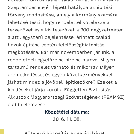
Szeptember elején lépett hatályba az építési
törvény módosítása, amely a kormány számára
lehetővé teszi, hogy rendelettel kötelezze a
tervezőket és a kivitelezőket a 300 négyzetméter
alatti, egyszerű bejelentéssel érintett családi
házak építése esetén felelősségbiztosítás
megkötésére. Bár már novemberben járunk, a
rendeletnek egyelőre se híre se hamva. Milyen
tartalmú rendelet várható és mikorra? Milyen
áremelkedéssel és egyéb következményekkel
járhat mindez a jövőbeli építkezőkre? Ezeket a
kérdéseket járja körül a Független Biztosítási
Alkuszok Magyarországi Szövetségének (FBAMSZ)
alábbi elemzése.
Közzététel dátuma:
2016. 11. 08.
Kötelező biztosítás a családi házat