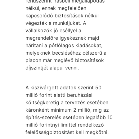
rendszerint írásbeli megállapodás
nélkül, ennek megfelelően
kapcsolódó biztosítások nélkül
végezték a munkájukat. A
vállalkozók jó eséllyel a
megrendelőre igyekeznek majd
hárítani a pótlólagos kiadásokat,
melyeknek becsléséhez célszerű a
piacon már meglévő biztosítások
díjszintjét alapul venni.
A kiszivárgott adatok szerint 50
millió forint alatti beruházási
költségkeretig a tervezés esetében
káronként minimum 2 millió, míg az
építés-szerelés esetében legalább 10
millió forintnyi limittel rendelkező
felelősségbiztosítást kell megkötni.