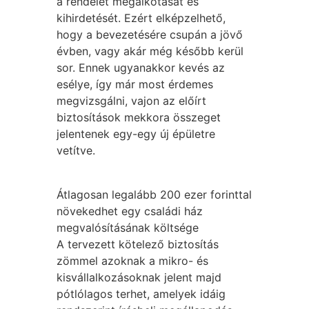
a rendelet megalkotását és
kihirdetését. Ezért elképzelhető,
hogy a bevezetésére csupán a jövő
évben, vagy akár még később kerül
sor. Ennek ugyanakkor kevés az
esélye, így már most érdemes
megvizsgálni, vajon az előírt
biztosítások mekkora összeget
jelentenek egy-egy új épületre
vetítve.
Átlagosan legalább 200 ezer forinttal
növekedhet egy családi ház
megvalósításának költsége
A tervezett kötelező biztosítás
zömmel azoknak a mikro- és
kisvállalkozásoknak jelent majd
pótlólagos terhet, amelyek idáig