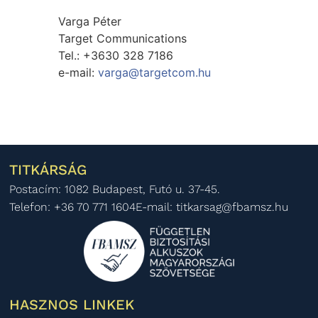
Varga Péter
Target Communications
Tel.: +3630 328 7186
e-mail:
varga@targetcom.hu
TITKÁRSÁG
Postacím: 1082 Budapest, Futó u. 37-45.
Telefon: +36 70 771 1604
E-mail: titkarsag@fbamsz.hu
HASZNOS LINKEK