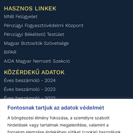
HASZNOS LINKEK
MNB Felügyelet
Pénzügyi Fogyasztóvédelmi Központ
Pénzügyi Békéltető Testület
Magyar Biztosítók Szövetsége
BIPAR
AIDA Magyar Nemzeti Szekció
KÖZÉRDEKŰ ADATOK
Éves beszámoló - 2024
Éves beszámoló - 2023
Éves beszámoló - 2022
Éves beszámoló - 2021
Fontosnak tartjuk az adatok védelmét
Éves beszámoló - 2020
A böngészési élmény fokozása, a személyre szabott
hirdetések vagy tartalmak megjelenítése, valamint a
forgalom elemzése érdekében sütiket (cookie) használunk.