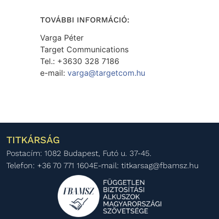
TOVÁBBI INFORMÁCIÓ:
Varga Péter
Target Communications
Tel.: +3630 328 7186
e-mail:
varga@targetcom.hu
TITKÁRSÁG
Postacím: 1082 Budapest, Futó u. 37-45.
Telefon: +36 70 771 1604
E-mail: titkarsag@fbamsz.hu