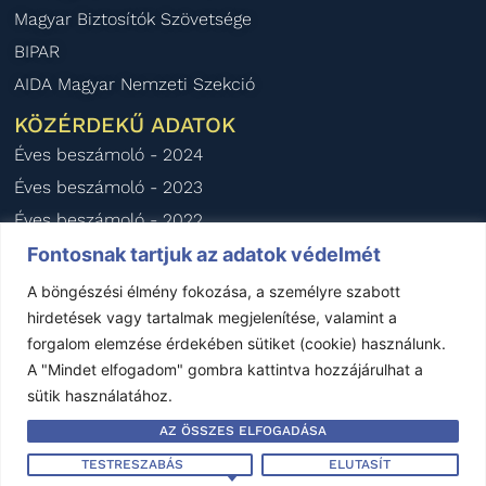
Magyar Biztosítók Szövetsége
BIPAR
AIDA Magyar Nemzeti Szekció
KÖZÉRDEKŰ ADATOK
Éves beszámoló - 2024
Éves beszámoló - 2023
Éves beszámoló - 2022
Éves beszámoló - 2021
Fontosnak tartjuk az adatok védelmét
Éves beszámoló - 2020
A böngészési élmény fokozása, a személyre szabott
hirdetések vagy tartalmak megjelenítése, valamint a
forgalom elemzése érdekében sütiket (cookie) használunk.
Impresszum
–
Jogi nyilatkozat
–
Kapcsolat
A "Mindet elfogadom" gombra kattintva hozzájárulhat a
sütik használatához.
Készítette:
Garand Design
AZ ÖSSZES ELFOGADÁSA
Minden jog fenntartva © FBAMSZ 1992-2025
TESTRESZABÁS
ELUTASÍT