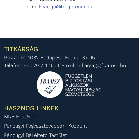
e-mail:
varga@targetcom.hu
TITKÁRSÁG
Postacím: 1082 Budapest, Futó u. 37-45.
Telefon: +36 70 771 1604
E-mail: titkarsag@fbamsz.hu
HASZNOS LINKEK
MNB Felügyelet
Pénzügyi Fogyasztóvédelmi Központ
Pénzügyi Békéltető Testület