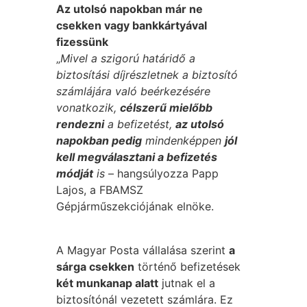
Az utolsó napokban már ne
csekken vagy bankkártyával
fizessünk
„
Mivel a szigorú határidő a
biztosítási díjrészletnek a biztosító
számlájára való beérkezésére
vonatkozik,
célszerű mielőbb
rendezni
a befizetést,
az utolsó
napokban pedig
mindenképpen
jól
kell megválasztani a befizetés
módját
is
– hangsúlyozza Papp
Lajos, a FBAMSZ
Gépjárműszekciójának elnöke.
A Magyar Posta vállalása szerint
a
sárga csekken
történő befizetések
két munkanap alatt
jutnak el a
biztosítónál vezetett számlára. Ez