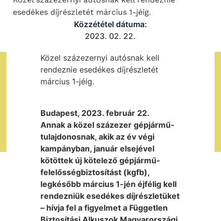
esedékes díjrészletét március 1-jéig.
Közzététel dátuma:
2023. 02. 22.
Közel százezernyi autósnak kell
rendeznie esedékes díjrészletét
március 1-jéig.
Budapest, 2023. február 22.
Annak a közel százezer gépjármű-
tulajdonosnak, akik az év végi
kampányban, január elsejével
kötöttek új kötelező gépjármű-
felelősségbiztosítást (kgfb),
legkésőbb március 1-jén éjfélig kell
rendezniük esedékes díjrészletüket
– hívja fel a figyelmet a Független
Biztosítási Alkuszok Magyarországi