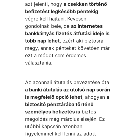
azt jelenti, hogy
a csekken történő
befizetést legkésőbb péntekig
végre kell hajtani. Kevesen
gondolnak bele, de
az internetes
bankkártyás fizetés átfutási ideje is
több nap lehet
, ezért aki biztosra
megy, annak pénteket követően már
ezt a módot sem érdemes
választania.
Az azonnali átutalás bevezetése óta
a banki átutalás az utolsó nap során
is megfelelő opció lehet
, ahogyan
a
biztosító pénztárába történő
személyes befizetés is
biztos
megoldás még március elsején. Ez
utóbbi kapcsán azonban
figyelemmel kell lenni az adott