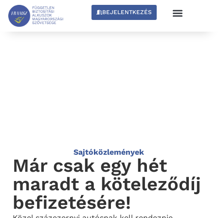
BEJELENTKEZÉS
Sajtóközlemények
Már csak egy hét
maradt a köteleződíj
befizetésére!
Közel százezernyi autósnak kell rendeznie