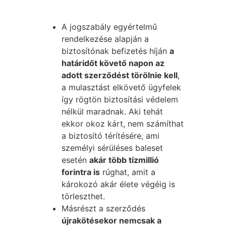
A jogszabály egyértelmű
rendelkezése alapján a
biztosítónak befizetés híján
a
határidőt követő napon az
adott szerződést törölnie kell
,
a mulasztást elkövető ügyfelek
így rögtön biztosítási védelem
nélkül maradnak. Aki tehát
ekkor okoz kárt, nem számíthat
a biztosító térítésére, ami
személyi sérüléses baleset
esetén
akár több tízmillió
forintra is
rúghat, amit a
károkozó akár élete végéig is
törleszthet.
Másrészt a szerződés
újrakötésekor nemcsak a