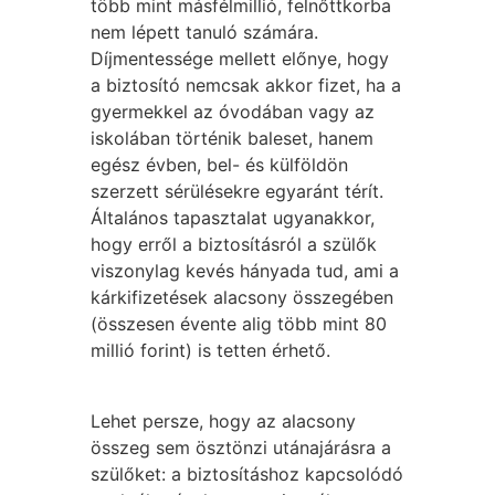
több mint másfélmillió, felnőttkorba
nem lépett tanuló számára.
Díjmentessége mellett előnye, hogy
a biztosító nemcsak akkor fizet, ha a
gyermekkel az óvodában vagy az
iskolában történik baleset, hanem
egész évben, bel- és külföldön
szerzett sérülésekre egyaránt térít.
Általános tapasztalat ugyanakkor,
hogy erről a biztosításról a szülők
viszonylag kevés hányada tud, ami a
kárkifizetések alacsony összegében
(összesen évente alig több mint 80
millió forint) is tetten érhető.
Lehet persze, hogy az alacsony
összeg sem ösztönzi utánajárásra a
szülőket: a biztosításhoz kapcsolódó