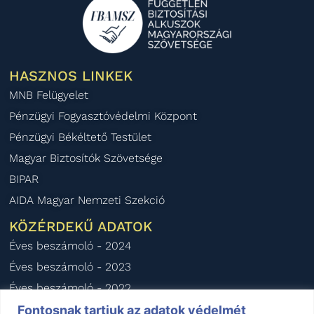
HASZNOS LINKEK
MNB Felügyelet
Pénzügyi Fogyasztóvédelmi Központ
Pénzügyi Békéltető Testület
Magyar Biztosítók Szövetsége
BIPAR
AIDA Magyar Nemzeti Szekció
KÖZÉRDEKŰ ADATOK
Éves beszámoló - 2024
Éves beszámoló - 2023
Éves beszámoló - 2022
Éves beszámoló - 2021
Fontosnak tartjuk az adatok védelmét