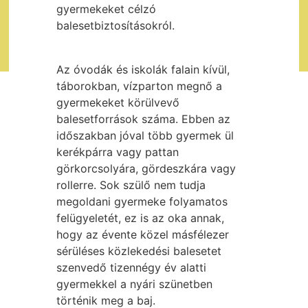
gyermekeket célzó
balesetbiztosításokról.
Az óvodák és iskolák falain kívül,
táborokban, vízparton megnő a
gyermekeket körülvevő
balesetforrások száma. Ebben az
időszakban jóval több gyermek ül
kerékpárra vagy pattan
görkorcsolyára, gördeszkára vagy
rollerre. Sok szülő nem tudja
megoldani gyermeke folyamatos
felügyeletét, ez is az oka annak,
hogy az évente közel másfélezer
sérüléses közlekedési balesetet
szenvedő tizennégy év alatti
gyermekkel a nyári szünetben
történik meg a baj.