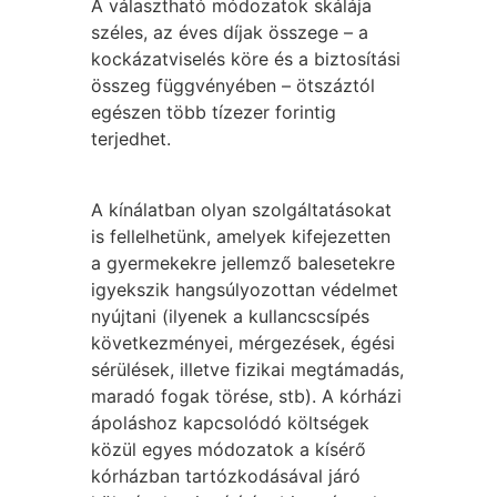
A választható módozatok skálája
széles, az éves díjak összege – a
kockázatviselés köre és a biztosítási
összeg függvényében – ötszáztól
egészen több tízezer forintig
terjedhet.
A kínálatban olyan szolgáltatásokat
is fellelhetünk, amelyek kifejezetten
a gyermekekre jellemző balesetekre
igyekszik hangsúlyozottan védelmet
nyújtani (ilyenek a kullancscsípés
következményei, mérgezések, égési
sérülések, illetve fizikai megtámadás,
maradó fogak törése, stb). A kórházi
ápoláshoz kapcsolódó költségek
közül egyes módozatok a kísérő
kórházban tartózkodásával járó