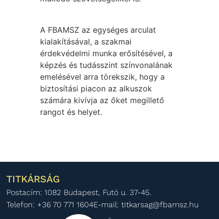
A FBAMSZ az egységes arculat
kialakításával, a szakmai
érdekvédelmi munka erősítésével, a
képzés és tudásszint színvonalának
emelésével arra törekszik, hogy a
biztosítási piacon az alkuszok
számára kivívja az őket megillető
rangot és helyet.
TITKÁRSÁG
Postacím: 1082 Budapest, Futó u. 37-45.
Telefon: +36 70 771 1604
E-mail: titkarsag@fbamsz.hu