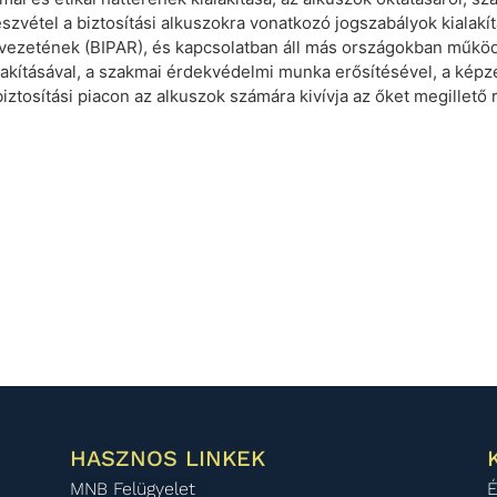
szvétel a biztosítási alkuszokra vonatkozó jogszabályok kialakí
ervezetének (BIPAR), és kapcsolatban áll más országokban műkö
akításával, a szakmai érdekvédelmi munka erősítésével, a képz
iztosítási piacon az alkuszok számára kivívja az őket megillető 
HASZNOS LINKEK
MNB Felügyelet
É