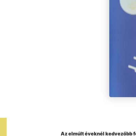
Az elmúlt éveknél kedvezőbb fej