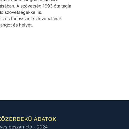
tásában. A szövetség 1993 óta tagja
dő szövetségekkel is.
és és tudásszint színvonalának
rangot és helyet.
KÖZÉRDEKŰ ADATOK
ves beszámoló - 2024