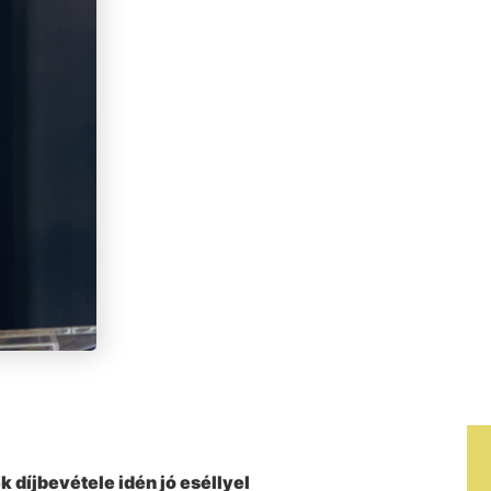
k díjbevétele idén jó eséllyel