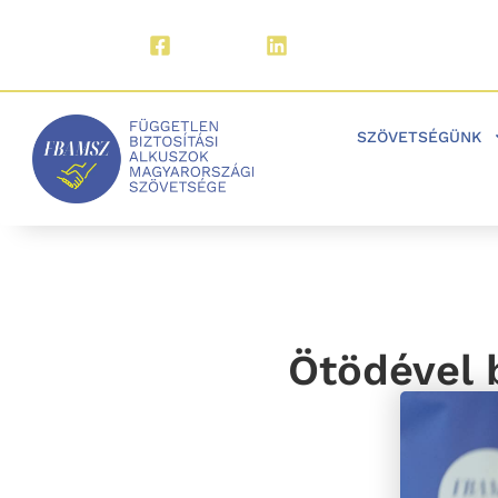
Facebook
LinkedIn
SZÖVETSÉGÜNK
Ötödével b