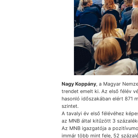
Nagy Koppány
, a Magyar Nemzet
trendet emelt ki. Az első félév v
hasonló időszakában elért 871 mi
szintet.
A tavalyi év első félévéhez képes
az MNB által kitűzött 3 százalék
Az MNB igazgatója a pozitívumok k
immár több mint fele, 52 százalé