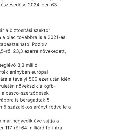
i részesedése 2024-ben 63
r a biztosítási szektor
n a piac továbbra is a 2021-es
apasztalható. Pozitív
,5-ről 23,3 ezerre növekedett,
eglévő 3,3 millió
érték arányban európai
ára a tavalyi 500 ezer után idén
rületén növekszik a kgfb-
n a casco-szerződések
vábbra is beragadtak 5
n 5 százalékos arányt fedve le a
n már negyedik éve sújtja a
 117-ről 64 milliárd forintra