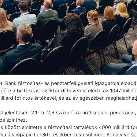
i Bank biztosítás- és pénztárfelügyeleti igazgatója előad
égére a biztosítási szektor díjbevétele elérte az 1047 milli
lliárd forintos értékével, és az év egészében meghaladhatj
t jelentősen, 2,1-ről 2,6 százalékra nőtt a piaci penetráci
os szinthez.
özött említette a biztosítási tartalékok 4000 milliárd fori
ka állampapír-befektetésekben testesül meg. A piaci verseny