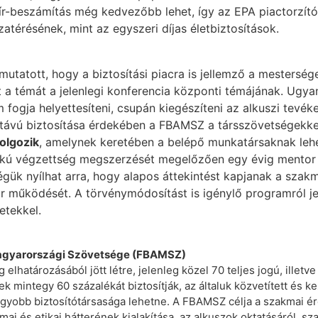
r-beszámítás még kedvezőbb lehet, így az EPA piactorzító 
atérésének, mint az egyszeri díjas életbiztosítások.
utatott, hogy a biztosítási piacra is jellemző a mestersége
t a témát a jelenlegi konferencia központi témájának. Ugya
 fogja helyettesíteni, csupán kiegészíteni az alkuszi tevék
 távú biztosítása érdekében a FBAMSZ a társszövetségekk
olgozik
, amelynek keretében a belépő munkatársaknak lehe
okú végzettség megszerzését megelőzően egy évig mentor f
gük nyílhat arra, hogy alapos áttekintést kapjanak a szakm
r működését. A törvénymódosítást is igénylő programról jel
etekkel.
Magyarországi Szövetsége (FBAMSZ)
lhatározásából jött létre, jelenleg közel 70 teljes jogú, illetve
ek mintegy 60 százalékát biztosítják, az általuk közvetített és k
gyobb biztosítótársasága lehetne. A FBAMSZ célja a szakmai ér
i és etikai hátterének kialakítása, az alkuszok oktatásáról, sz