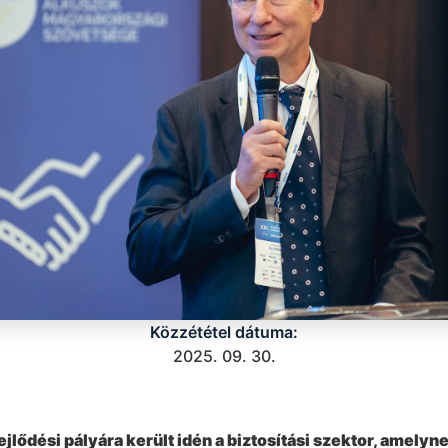
Közzététel dátuma:
2025. 09. 30.
lődési pályára került idén a biztosítási szektor, amelyne