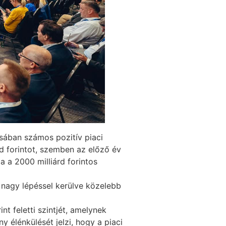
ásában számos pozitív piaci
árd forintot, szemben az előző év
a a 2000 milliárd forintos
ó, nagy lépéssel kerülve közelebb
nt feletti szintjét, amelynek
 élénkülését jelzi, hogy a piaci