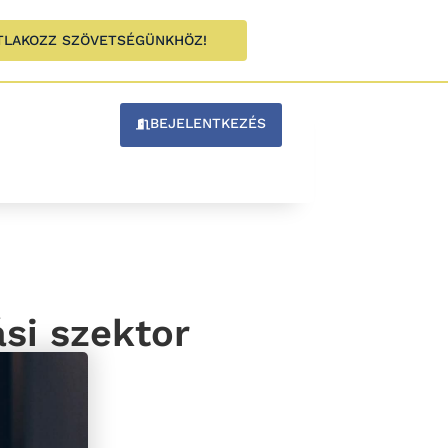
TLAKOZZ SZÖVETSÉGÜNKHÖZ!
BEJELENTKEZÉS
ási szektor