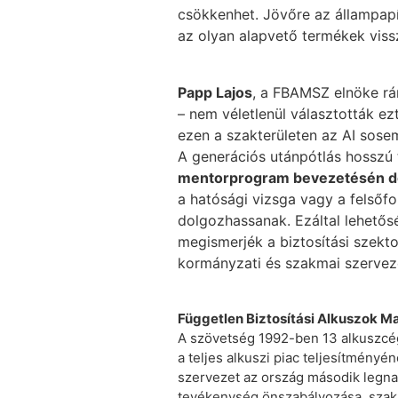
csökkenhet. Jövőre az állampapí
az olyan alapvető termékek vissz
Papp Lajos
, a FBAMSZ elnöke rám
– nem véletlenül választották ez
ezen a szakterületen az AI sosem
A generációs utánpótlás hosszú
mentorprogram bevezetésén d
a hatósági vizsga vagy a felsőf
dolgozhassanak. Ezáltal lehetősé
megismerjék a biztosítási szekto
kormányzati és szakmai szervez
Független Biztosítási Alkuszok 
A szövetség 1992-ben 13 alkuszcég e
a teljes alkuszi piac teljesítményén
szervezet az ország második legna
tevékenység önszabályozása, szakma