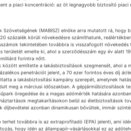
t a piaci koncentráció: az öt legnagyobb biztosító piac
ók Szövetségének (MABISZ) elnöke arra mutatott rá, hogy bá
e 20 százalék körüli növekedésre számíthatunk, reálértékbe
ésszámok tekintetében továbbra is visszafogott növekedés t
s területét emelte ki, ahol a szerződésszám egy év alatt 19
illiárd forintra nőtt.
k között említette a lakásbiztosítások szegmensét, ahol a m
ázalékos penetrációt jelent, a 70 ezer forintos éves díj ár/
ltatta a lakásbiztosítási kampány szerepét, amelynek hatás
ult meg a márciusi időszakban. A gépjárműbiztosítások te
műpark öregedése és a magas adómérték hatására azonba
háztartások megtakarításokon belül az életbiztosítások to
ok díjbevételei azonban dinamikusan bővültek, immár szinté
erhet továbbra is az extraprofitadó (EPA) jelenti, ami idé
ltozás, hogy idén az állampapír-vásárlásokkal ez az adóteher