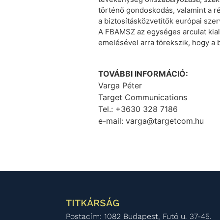
történő gondoskodás, valamint a ré
a biztosításközvetítők európai sz
A FBAMSZ az egységes arculat kial
emelésével arra törekszik, hogy a b
TOVÁBBI INFORMÁCIÓ:
Varga Péter
Target Communications
Tel.: +3630 328 7186
e-mail: varga@targetcom.hu
TITKÁRSÁG
Postacím: 1082 Budapest, Futó u. 37-45.