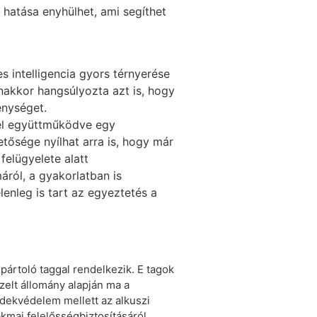
hatása enyhülhet, ami segíthet
s intelligencia gyors térnyerése
nakkor hangsúlyozta azt is, hogy
enységet.
el együttműködve egy
tősége nyílhat arra is, hogy már
elügyelete alatt
áról, a gyakorlatban is
enleg is tart az egyeztetés a
 pártoló taggal rendelkezik. E tagok
ezelt állomány alapján ma a
dekvédelem mellett az alkuszi
akmai felelősségbiztosításáról