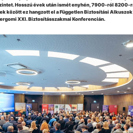
t szintet. Hosszú évek után ismét enyhén, 7900-ról 8200-
k között ez hangzott el a Független Biztosítási Alkusz
ergomi XXI. Biztosításszakmai Konferencián.