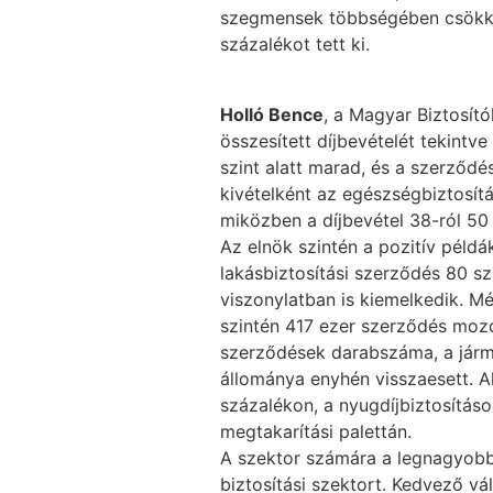
szegmensek többségében csökken
százalékot tett ki.
Holló Bence
, a Magyar Biztosít
összesített díjbevételét tekintv
szint alatt marad, és a szerződ
kivételként az egészségbiztosítá
miközben a díjbevétel 38-ról 50 m
Az elnök szintén a pozitív példá
lakásbiztosítási szerződés 80 sz
viszonylatban is kiemelkedik. Mé
szintén 417 ezer szerződés mozd
szerződések darabszáma, a jár
állománya enyhén visszaesett. A
százalékon, a nyugdíjbiztosítás
megtakarítási palettán.
A szektor számára a legnagyobb t
biztosítási szektort. Kedvező vá