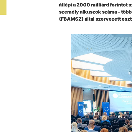
átlépi a 2000 milliárd forinto
személy alkuszok száma – többe
(FBAMSZ) által szervezett eszt