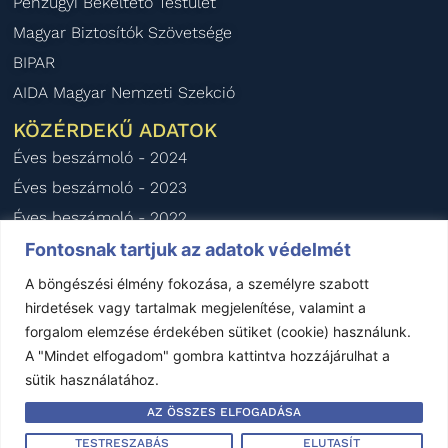
Pénzügyi Békéltető Testület
Magyar Biztosítók Szövetsége
BIPAR
AIDA Magyar Nemzeti Szekció
KÖZÉRDEKŰ ADATOK
Éves beszámoló - 2024
Éves beszámoló - 2023
Éves beszámoló - 2022
Éves beszámoló - 2021
Fontosnak tartjuk az adatok védelmét
Éves beszámoló - 2020
A böngészési élmény fokozása, a személyre szabott
hirdetések vagy tartalmak megjelenítése, valamint a
forgalom elemzése érdekében sütiket (cookie) használunk.
Impresszum
–
Jogi nyilatkozat
–
Kapcsolat
A "Mindet elfogadom" gombra kattintva hozzájárulhat a
sütik használatához.
Készítette:
Garand Design
AZ ÖSSZES ELFOGADÁSA
Minden jog fenntartva © FBAMSZ 1992-2025
TESTRESZABÁS
ELUTASÍT