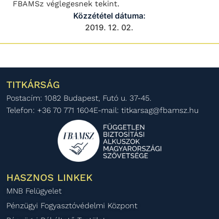
FBAMSz véglegesnek tekint.
Közzététel dátuma:
2019. 12. 02.
TITKÁRSÁG
Postacím: 1082 Budapest, Futó u. 37-45.
Telefon: +36 70 771 1604
E-mail: titkarsag@fbamsz.hu
HASZNOS LINKEK
MNB Felügyelet
Pénzügyi Fogyasztóvédelmi Központ