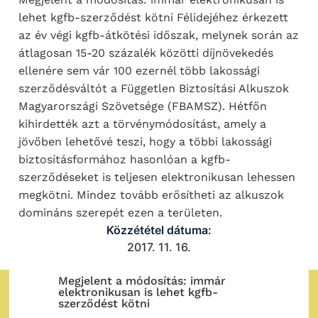
lehet kgfb-szerződést kötni Félidejéhez érkezett
az év végi kgfb-átkötési időszak, melynek során az
átlagosan 15-20 százalék közötti díjnövekedés
ellenére sem vár 100 ezernél több lakossági
szerződésváltót a Független Biztosítási Alkuszok
Magyarországi Szövetsége (FBAMSZ). Hétfőn
kihirdették azt a törvénymódosítást, amely a
jövőben lehetővé teszi, hogy a többi lakossági
biztosításformához hasonlóan a kgfb-
szerződéseket is teljesen elektronikusan lehessen
megkötni. Mindez tovább erősítheti az alkuszok
domináns szerepét ezen a területen.
Közzététel dátuma:
2017. 11. 16.
Megjelent a módosítás: immár
elektronikusan is lehet kgfb-
szerződést kötni