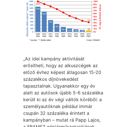
„Az idei kampány aktivitását
erősítheti, hogy az alkuszcégek az
előző évhez képest átlagosan 15-20
százalékos díjnövekedést
tapasztalnak. Ugyanakkor egy év
alatt az autósok újabb 5-6 százaléka
került ki az év végi váltók köréből: a
személyautóknak például immár
csupán 32 százaléka érintett a
kampányban – mutat rá Papp Lajos,
a FBAMSZ gépjárműszekciójának