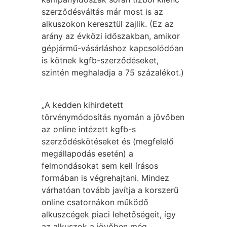
szerződésváltás már most is az
alkuszokon keresztül zajlik. (Ez az
arány az évközi időszakban, amikor
gépjármű-vásárláshoz kapcsolódóan
is kötnek kgfb-szerződéseket,
szintén meghaladja a 75 százalékot.)
„A kedden kihirdetett
törvénymódosítás nyomán a jövőben
az online intézett kgfb-s
szerződéskötéseket és (megfelelő
megállapodás esetén) a
felmondásokat sem kell írásos
formában is végrehajtani. Mindez
várhatóan tovább javítja a korszerű
online csatornákon működő
alkuszcégek piaci lehetőségeit, így
az alkuszok a jövőben még