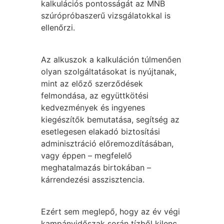
kalkulációs pontosságát az MNB
szúrópróbaszerű vizsgálatokkal is
ellenőrzi.
Az alkuszok a kalkuláción túlmenően
olyan szolgáltatásokat is nyújtanak,
mint az előző szerződések
felmondása, az együttkötési
kedvezmények és ingyenes
kiegészítők bemutatása, segítség az
esetlegesen elakadó biztosítási
adminisztráció előremozdításában,
vagy éppen – megfelelő
meghatalmazás birtokában –
kárrendezési asszisztencia.
Ezért sem meglepő, hogy az év végi
kampányidőszak során tízből kilenc