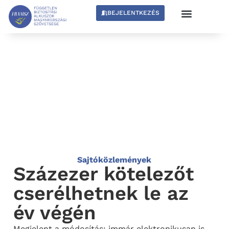
BEJELENTKEZÉS
Sajtóközlemények
Százezer kötelezőt
cserélhetnek le az
év végén
Megjelent a módosítás: immár elektronikusan is