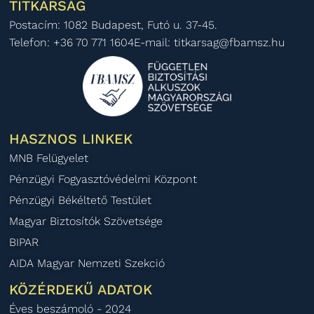
TITKÁRSÁG
Postacím: 1082 Budapest, Futó u. 37-45.
Telefon: +36 70 771 1604
E-mail: titkarsag@fbamsz.hu
HASZNOS LINKEK
MNB Felügyelet
Pénzügyi Fogyasztóvédelmi Központ
Pénzügyi Békéltető Testület
Magyar Biztosítók Szövetsége
BIPAR
AIDA Magyar Nemzeti Szekció
KÖZÉRDEKŰ ADATOK
Éves beszámoló - 2024