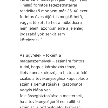
1 millió forintos fedezethatárral
rendelkező módozat már 35-40 ezer
forintos éves díjért is megköthető,
vagyis túlzott terhet a működésre
nem jelent, azonban erre a jelenlegi
jogszabályok senkit sem
köteleznek.”
Az ügyfelek – főként a
magánszemélyek – számára fontos
tudni, hogy a károkozás ténye,
illetve annak okozója a biztosító felé
csakis a tevékenységhez kapcsolódó
számla bemutatásával igazolható!
Vagyis hiába van
felelősségbiztosítása a mesternek,
ha a tevékenységéről nem állít ki
számlát, a biztosítójától biztosan