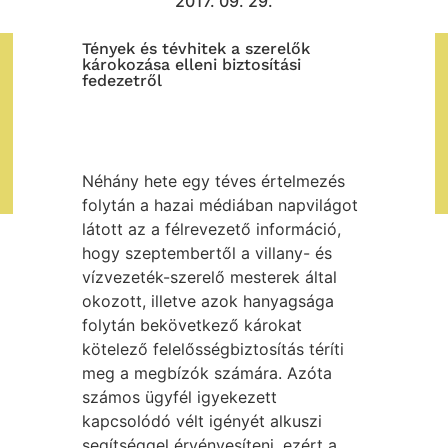
2017. 09. 29.
Tények és tévhitek a szerelők
károkozása elleni biztosítási
fedezetről
Néhány hete egy téves értelmezés
folytán a hazai médiában napvilágot
látott az a félrevezető információ,
hogy szeptembertől a villany- és
vízvezeték-szerelő mesterek által
okozott, illetve azok hanyagsága
folytán bekövetkező károkat
kötelező felelősségbiztosítás téríti
meg a megbízók számára. Azóta
számos ügyfél igyekezett
kapcsolódó vélt igényét alkuszi
segítséggel érvényesíteni, ezért a