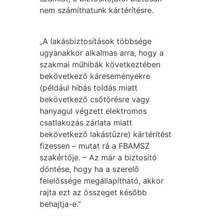
nem számíthatunk kártérítésre.
„A lakásbiztosítások többsége
ugyanakkor alkalmas arra, hogy a
szakmai műhibák következtében
bekövetkező káreseményekre
(például hibás toldás miatt
bekövetkező csőtörésre vagy
hanyagul végzett elektromos
csatlakozás zárlata miatt
bekövetkező lakástűzre) kártérítést
fizessen – mutat rá a FBAMSZ
szakértője. – Az már a biztosító
döntése, hogy ha a szerelő
felelőssége megállapítható, akkor
rajta ezt az összeget később
behajtja-e.”