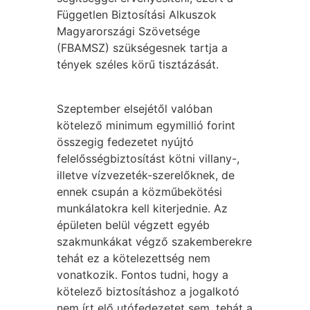
Független Biztosítási Alkuszok
Magyarországi Szövetsége
(FBAMSZ) szükségesnek tartja a
tények széles körű tisztázását.
Szeptember elsejétől valóban
kötelező minimum egymillió forint
összegig fedezetet nyújtó
felelősségbiztosítást kötni villany-,
illetve vízvezeték-szerelőknek, de
ennek csupán a közműbekötési
munkálatokra kell kiterjednie. Az
épületen belül végzett egyéb
szakmunkákat végző szakemberekre
tehát ez a kötelezettség nem
vonatkozik. Fontos tudni, hogy a
kötelező biztosításhoz a jogalkotó
nem írt elő utófedezetet sem, tehát a