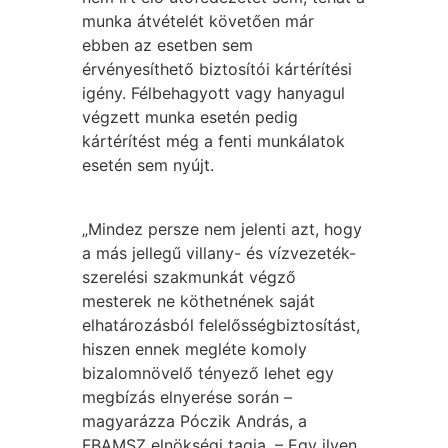
munka átvételét követően már
ebben az esetben sem
érvényesíthető biztosítói kártérítési
igény. Félbehagyott vagy hanyagul
végzett munka esetén pedig
kártérítést még a fenti munkálatok
esetén sem nyújt.
„Mindez persze nem jelenti azt, hogy
a más jellegű villany- és vízvezeték-
szerelési szakmunkát végző
mesterek ne köthetnének saját
elhatározásból felelősségbiztosítást,
hiszen ennek megléte komoly
bizalomnövelő tényező lehet egy
megbízás elnyerése során –
magyarázza Póczik András, a
FBAMSZ elnökségi tagja. – Egy ilyen,