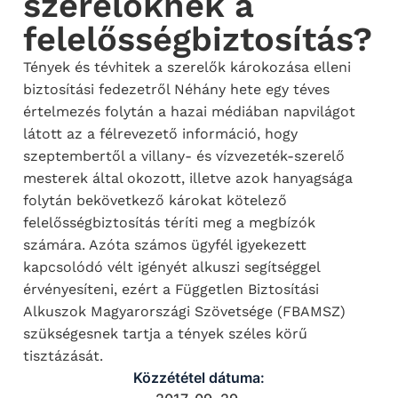
szerelőknek a
felelősségbiztosítás?
Tények és tévhitek a szerelők károkozása elleni
biztosítási fedezetről Néhány hete egy téves
értelmezés folytán a hazai médiában napvilágot
látott az a félrevezető információ, hogy
szeptembertől a villany- és vízvezeték-szerelő
mesterek által okozott, illetve azok hanyagsága
folytán bekövetkező károkat kötelező
felelősségbiztosítás téríti meg a megbízók
számára. Azóta számos ügyfél igyekezett
kapcsolódó vélt igényét alkuszi segítséggel
érvényesíteni, ezért a Független Biztosítási
Alkuszok Magyarországi Szövetsége (FBAMSZ)
szükségesnek tartja a tények széles körű
tisztázását.
Közzététel dátuma: