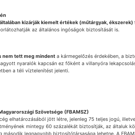
tén
általában kizárják kiemelt értékek (műtárgyak, ékszerek)
orlátozhatják az általános ingóságok biztosítását is.
os nem tett meg mindent
a kármegelőzés érdekében, a bizt
agyott nyaralók kapcsán ez főként a villanyóra lekapcsolá
tben a téli víztelenítést jelenti.
k Magyarországi Szövetsége (FBAMSZ)
 elhatározásából jött létre, jelenleg 75 teljes jogú, illetv
sítményének mintegy 60 százalékát biztosítják, az általuk k
ág második legnagyobb biztosítótársasága lehetne. A FBAM