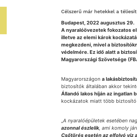
Célszerű már hetekkel a téliesí
Budapest, 2022 augusztus 29.
A nyaralóövezetek fokozatos e
illetve az elemi károk kockázat
megkezdeni, mivel a biztosítókn
védelmére. Ez idő alatt a biztos
Magyarországi Szövetsége (F
Magyarországon
a lakásbiztosí
biztosítók általában akkor tekin
Állandó lakos híján az ingatlan 
kockázatok miatt több biztosító n
„
A nyaralóépületek esetében
nag
azonnal észlelik
, ami komoly já
Csőtörés esetén az elfolyó víz 