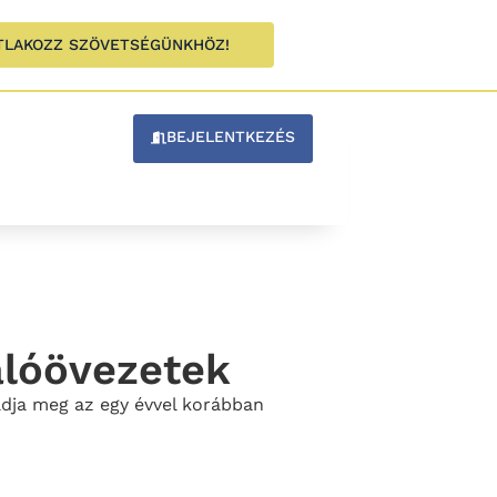
TLAKOZZ SZÖVETSÉGÜNKHÖZ!
BEJELENTKEZÉS
alóövezetek
adja meg az egy évvel korábban