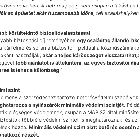
entősen növelheti. A betörés pedig nem csupán a lakásban 
lók az épületet akár huzamosabb időre
, téli szálláshelyké
ább körültekintő biztosítóválasztással
yabb biztosítási díj reményében
egy családtag állandó lak
a kárfelmérés során a biztosító – például a közműszámlákbó
lóként használják,
akár a teljes kárösszeget visszatarthat
ségével
több ajánlatot is áttekinteni
:
az egyes biztosítói díj
res is lehet a különbség
.”
mi szint
elmény a szerződéshez tartozó betörésvédelmi szabályok b
határozza a nyílászárók minimális védelmi szintjét
. Péld
ntik elégséges védelemnek, csupán a MABISZ által minősítet
biztosítók többféle védelmi szintet is meghatároznak, és a
delnek hozzá.
Minimális védelmi szint alatt betörés esetén a
onatkozó részét.