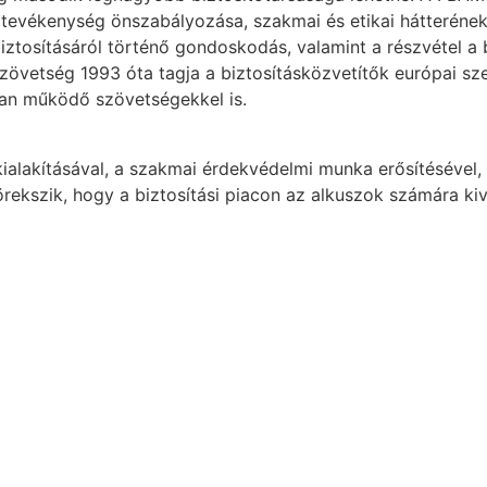
 tevékenység önszabályozása, szakmai és etikai hátterének 
iztosításáról történő gondoskodás, valamint a részvétel a 
szövetség 1993 óta tagja a biztosításközvetítők európai sz
an működő szövetségekkel is.
alakításával, a szakmai érdekvédelmi munka erősítésével, 
rekszik, hogy a biztosítási piacon az alkuszok számára kiv