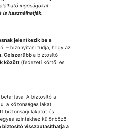
található ingóságokat
nt
is használhatják
.
”
osnak jelentkezik be a
l – bizonyítani tudja, hogy az
ja. Célszerűbb
a biztosító
ak között
(fedezeti körtől és
etartása. A biztosító a
ául a közönséges lakat
t biztonsági lakatot és
z egyes szintekhez különböző
 biztosító visszautasíthatja a