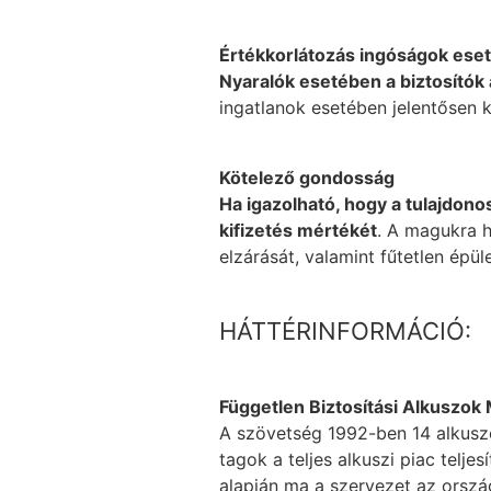
Értékkorlátozás ingóságok ese
Nyaralók esetében a biztosítók 
ingatlanok esetében jelentősen k
Kötelező gondosság
Ha igazolható, hogy a tulajdon
kifizetés mértékét
. A magukra h
elzárását, valamint fűtetlen épüle
HÁTTÉRINFORMÁCIÓ:
Független Biztosítási Alkuszo
A szövetség 1992-ben 14 alkuszcég
tagok a teljes alkuszi piac telje
alapján ma a szervezet az orsz