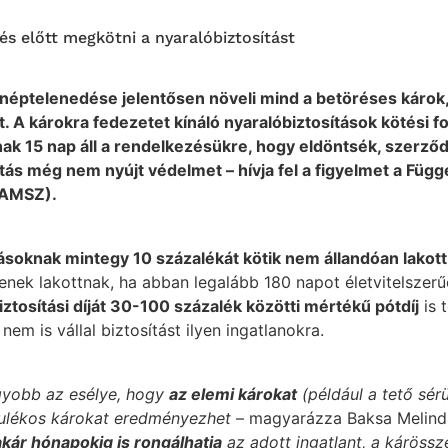
tés előtt megkötni a nyaralóbiztosítást
lnéptelenedése jelentősen növeli mind a betöréses káro
át. A károkra fedezetet kínáló nyaralóbiztosítások kötési 
ak 15 nap áll a rendelkezésükre, hogy eldöntsék, szerződ
ítás még nem nyújt védelmet – hívja fel a figyelmet a Függ
BAMSZ).
tásoknak mintegy 10 százalékát kötik nem állandóan lakott
tenek lakottnak, ha abban legalább 180 napot életvitelszerű
biztosítási díját 30-100 százalék közötti mértékű pótdíj
is 
em is vállal biztosítást ilyen ingatlanokra.
yobb az esélye, hogy
az elemi károkat
(például a tető sér
rulékos károkat eredményezhet
–
magyarázza Baksa Melinda
akár hónapokig is rongálhatja
az adott ingatlant, a káröss