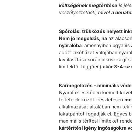
költségének megtérítése
is jel
veszélyeztetheti, mivel
a behato
Spórolás: trükközés helyett ink
Nem jó megoldás, ha
az alacson
nyaralóba
: amennyiben ugyanis 
adott lakóházat valójában nyara
kiválasztása során alkusz segít
limitektől függően)
akár 3-4-sze
Kármegelőzés – minimális védel
Nyaralók esetében kiemelt követ
feltételek között részletesen
meg
alkalmazását általában nem teki
lakatpántot fogadják el. Egyes 
maximális térítési limiteket ren
kártérítési igény ingóságokra v