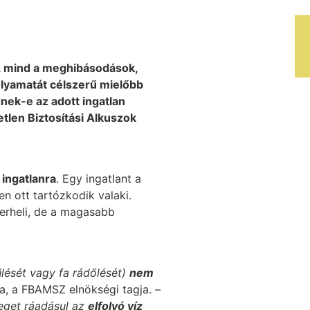
k, mind a meghibásodások,
folyamatát célszerű mielőbb
nek-e az adott ingatlan
etlen Biztosítási Alkuszok
 ingatlanra
. Egy ingatlant a
en ott tartózkodik valaki.
terheli, de a magasabb
ülését vagy fa rádőlését)
nem
, a FBAMSZ elnökségi tagja
. –
zeget ráadásul az
elfolyó víz