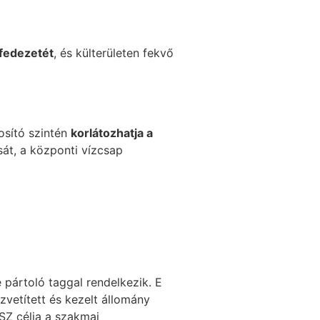
 fedezetét
, és külterületen fekvő
osító szintén
korlátozhatja a
sát, a központi vízcsap
e pártoló taggal rendelkezik. E
özvetített és kezelt állomány
SZ célja a szakmai