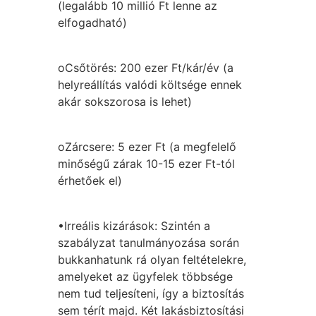
(legalább 10 millió Ft lenne az
elfogadható)
oCsőtörés: 200 ezer Ft/kár/év (a
helyreállítás valódi költsége ennek
akár sokszorosa is lehet)
oZárcsere: 5 ezer Ft (a megfelelő
minőségű zárak 10-15 ezer Ft-tól
érhetőek el)
•Irreális kizárások: Szintén a
szabályzat tanulmányozása során
bukkanhatunk rá olyan feltételekre,
amelyeket az ügyfelek többsége
nem tud teljesíteni, így a biztosítás
sem térít majd. Két lakásbiztosítási