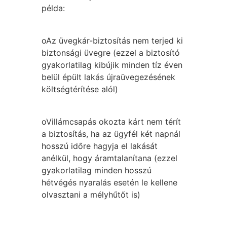
példa:
oAz üvegkár-biztosítás nem terjed ki
biztonsági üvegre (ezzel a biztosító
gyakorlatilag kibújik minden tíz éven
belül épült lakás újraüvegezésének
költségtérítése alól)
oVillámcsapás okozta kárt nem térít
a biztosítás, ha az ügyfél két napnál
hosszú időre hagyja el lakását
anélkül, hogy áramtalanítana (ezzel
gyakorlatilag minden hosszú
hétvégés nyaralás esetén le kellene
olvasztani a mélyhűtőt is)