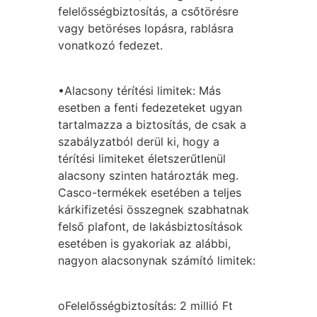
felelősségbiztosítás, a csőtörésre
vagy betöréses lopásra, rablásra
vonatkozó fedezet.
•Alacsony térítési limitek: Más
esetben a fenti fedezeteket ugyan
tartalmazza a biztosítás, de csak a
szabályzatból derül ki, hogy a
térítési limiteket életszerűtlenül
alacsony szinten határozták meg.
Casco-termékek esetében a teljes
kárkifizetési összegnek szabhatnak
felső plafont, de lakásbiztosítások
esetében is gyakoriak az alábbi,
nagyon alacsonynak számító limitek:
oFelelősségbiztosítás: 2 millió Ft