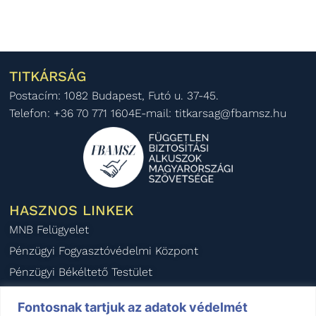
TITKÁRSÁG
Postacím: 1082 Budapest, Futó u. 37-45.
Telefon: +36 70 771 1604
E-mail: titkarsag@fbamsz.hu
HASZNOS LINKEK
MNB Felügyelet
Pénzügyi Fogyasztóvédelmi Központ
Pénzügyi Békéltető Testület
Magyar Biztosítók Szövetsége
Fontosnak tartjuk az adatok védelmét
BIPAR