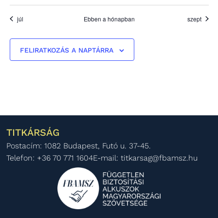
júl
Ebben a hónapban
szept
FELIRATKOZÁS A NAPTÁRRA
TITKÁRSÁG
Postacím: 1082 Budapest, Futó u. 37-45.
Telefon: +36 70 771 1604
E-mail: titkarsag@fbamsz.hu