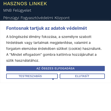
HASZNOS LINKEK
MNB Felügyelet
Pénzügyi Fogyasztóvédelmi Központ
Pénzügyi Békéltető Testület
Fontosnak tartjuk az adatok védelmét
Magyar Biztosítók Szövetsége
A böngészési élmény fokozása, a személyre szabott
BIPAR
hirdetések vagy tartalmak megjelenítése, valamint a
AIDA Magyar Nemzeti Szekció
forgalom elemzése érdekében sütiket (cookie) használunk.
A "Mindet elfogadom" gombra kattintva hozzájárulhat a
KÖZÉRDEKŰ ADATOK
sütik használatához.
Éves beszámoló - 2024
AZ ÖSSZES ELFOGADÁSA
Éves beszámoló - 2023
TESTRESZABÁS
ELUTASÍT
Éves beszámoló - 2022
Éves beszámoló - 2021
Éves beszámoló - 2020