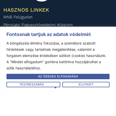
HASZNOS LINKEK
MNB Felügyelet
Pénzügyi Fogyasztóvédelmi Központ
Pénzügyi Békéltető Testület
Fontosnak tartjuk az adatok védelmét
Magyar Biztosítók Szövetsége
A böngészési élmény fokozása, a személyre szabott
BIPAR
hirdetések vagy tartalmak megjelenítése, valamint a
forgalom elemzése érdekében sütiket (cookie) használunk.
AIDA Magyar Nemzeti Szekció
A "Mindet elfogadom" gombra kattintva hozzájárulhat a
KÖZÉRDEKŰ ADATOK
sütik használatához.
Éves beszámoló - 2024
AZ ÖSSZES ELFOGADÁSA
Éves beszámoló - 2023
TESTRESZABÁS
ELUTASÍT
Éves beszámoló - 2022
Éves beszámoló - 2021
Éves beszámoló - 2020