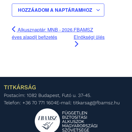
HOZZÁADOM A NAPTÁRAMHOZ
Alkusznaptár: MNB - 2026.
FBAMSZ
éves alapdíj befizetés
Elnökségi ülés
TITKÁRSÁG
Postacím: 1082 Budapest, Futó u. 37-45.
Telefon: +36 70 771 1604
E-mail: titkarsag@fbamsz.hu