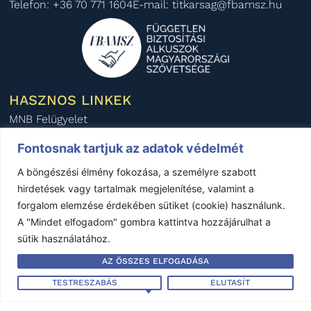
Telefon: +36 70 771 1604
E-mail: titkarsag@fbamsz.hu
HASZNOS LINKEK
MNB Felügyelet
Pénzügyi Fogyasztóvédelmi Központ
Fontosnak tartjuk az adatok védelmét
Pénzügyi Békéltető Testület
A böngészési élmény fokozása, a személyre szabott
Magyar Biztosítók Szövetsége
hirdetések vagy tartalmak megjelenítése, valamint a
BIPAR
forgalom elemzése érdekében sütiket (cookie) használunk.
A "Mindet elfogadom" gombra kattintva hozzájárulhat a
AIDA Magyar Nemzeti Szekció
sütik használatához.
KÖZÉRDEKŰ ADATOK
AZ ÖSSZES ELFOGADÁSA
Éves beszámoló - 2024
TESTRESZABÁS
ELUTASÍT
Éves beszámoló - 2023
Éves beszámoló - 2022