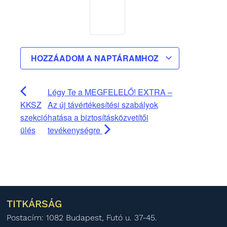
HOZZÁADOM A NAPTÁRAMHOZ
Légy Te a MEGFELELŐ! EXTRA –
KKSZ
Az új távértékesítési szabályok
szekció
hatása a biztosításközvetítői
ülés
tevékenységre
TITKÁRSÁG
Postacím: 1082 Budapest, Futó u. 37-45.