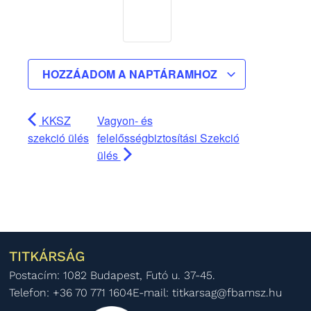
HOZZÁADOM A NAPTÁRAMHOZ
KKSZ
Vagyon- és
szekció ülés
felelősségbiztosítási Szekció
ülés
TITKÁRSÁG
Postacím: 1082 Budapest, Futó u. 37-45.
Telefon: +36 70 771 1604
E-mail: titkarsag@fbamsz.hu