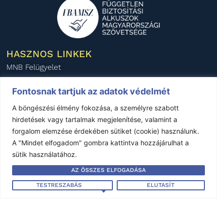
HASZNOS LINKEK
MNB Felügyelet
Pénzügyi Fogyasztóvédelmi Központ
Fontosnak tartjuk az adatok védelmét
Pénzügyi Békéltető Testület
A böngészési élmény fokozása, a személyre szabott
Magyar Biztosítók Szövetsége
hirdetések vagy tartalmak megjelenítése, valamint a
BIPAR
forgalom elemzése érdekében sütiket (cookie) használunk.
AIDA Magyar Nemzeti Szekció
A "Mindet elfogadom" gombra kattintva hozzájárulhat a
sütik használatához.
KÖZÉRDEKŰ ADATOK
AZ ÖSSZES ELFOGADÁSA
Éves beszámoló - 2024
Éves beszámoló - 2023
TESTRESZABÁS
ELUTASÍT
Éves beszámoló - 2022
Éves beszámoló - 2021